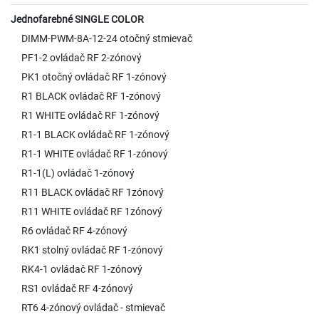
Napätie: 24VDC CRI: Ra >90
CRI: Ra >90 Šírka LED pásu: 8mm
Jednofarebné SINGLE COLOR
Šírka LED pásu: 10mm Počet
Počet LED/m: 120 ks Typ čipu:
DIMM-PWM-8A-12-24 otočný stmievač
LED/m: 180 ks Typ čipu: 2216
2216 Vyžarovací uhol: 120°
PF1-2 ovládač RF 2-zónový
Vyžarovací uhol: 120° Krytie:
Krytie: IP20 Stmievateľné: ÁNO
PK1 otočný ovládač RF 1-zónový
IP20 Stmievateľné: ÁNO
Priemerná životnosť v hodinách:
Priemerná životnosť v hodinách:
40000 hod.
R1 BLACK ovládač RF 1-zónový
40000 hod.
R1 WHITE ovládač RF 1-zónový
R1-1 BLACK ovládač RF 1-zónový
R1-1 WHITE ovládač RF 1-zónový
R1-1(L) ovládač 1-zónový
R11 BLACK ovládač RF 1zónový
R11 WHITE ovládač RF 1zónový
R6 ovládač RF 4-zónový
RK1 stolný ovládač RF 1-zónový
RK4-1 ovládač RF 1-zónový
RS1 ovládač RF 4-zónový
RT6 4-zónový ovládač - stmievač