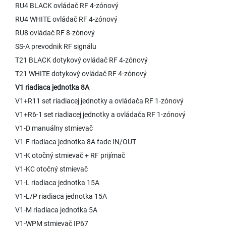
RU4 BLACK ovládač RF 4-zónový
RU4 WHITE ovládač RF 4-zónový
RU8 ovládač RF 8-zónový
SS-A prevodnik RF signálu
T21 BLACK dotykový ovládač RF 4-zónový
T21 WHITE dotykový ovládač RF 4-zónový
V1 riadiaca jednotka 8A
V1+R11 set riadiacej jednotky a ovládača RF 1-zónový
V1+R6-1 set riadiacej jednotky a ovládača RF 1-zónový
V1-D manuálny stmievač
V1-F riadiaca jednotka 8A fade IN/OUT
V1-K otočný stmievač + RF prijímač
V1-KC otočný stmievač
V1-L riadiaca jednotka 15A
V1-L/P riadiaca jednotka 15A
V1-M riadiaca jednotka 5A
V1-WPM stmievač IP67