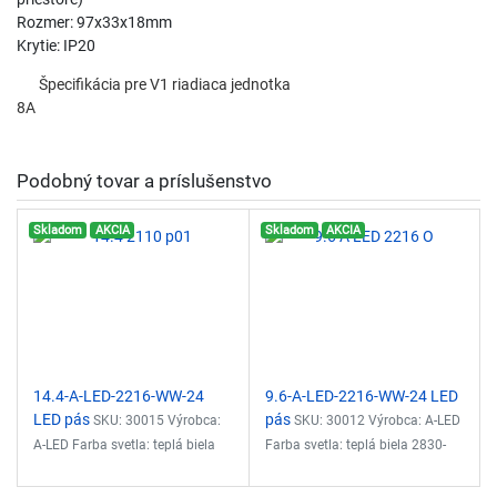
Rozmer: 97x33x18mm
Krytie: IP20
Špecifikácia pre V1 riadiaca jednotka
8A
Podobný tovar a príslušenstvo
Skladom
AKCIA
Skladom
AKCIA
14.4-A-LED-2216-WW-24
9.6-A-LED-2216-WW-24 LED
LED pás
pás
SKU: 30015 Výrobca:
SKU: 30012 Výrobca: A-LED
A-LED Farba svetla: teplá biela
Farba svetla: teplá biela 2830-
2830-3040K Svetelný tok:
3040K Svetelný tok: 720lm/m
1110lm/m Príkon: 14.4W/m
Príkon: 9.6W/m Napätie: 24VDC