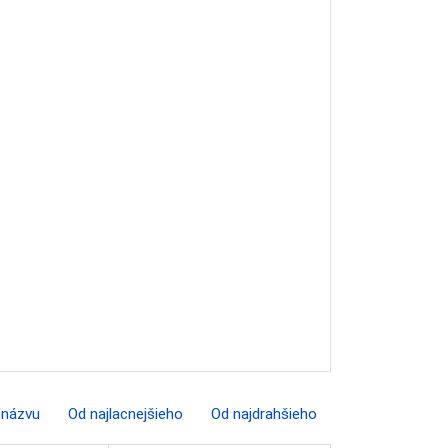
 názvu
Od najlacnejšieho
Od najdrahšieho