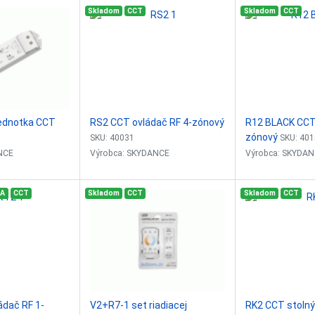
Skladom
CCT
Skladom
CCT
jednotka CCT
RS2 CCT ovládač RF 4-zónový
R12 BLACK CCT 
zónový
SKU: 40031
SKU: 40
NCE
Výrobca: SKYDANCE
Výrobca: SKYDA
a 2-kanálová
4-zónový CCT ovládač - stmievač
1-zónový ovládač 
KA
CCT
Skladom
CCT
Skladom
CCT
ie: 0-100%
Plynule stmievanie: 0-100%
CCT
 RF 2,4GHz +
Vstupný signál: RF 2,4GHz
Plynule stmievani
Vstupné napätie: 3VDC (2xAAA)
Vstupný signál: 
: 12-48VDC
Dosah ovládača: 30m (v
Vstupné napätie:
5A
otvorenom priestore)
Dosah ovládača: 
e: 2x12-48VDC
Rozmer:...
otvorenom...
ádač RF 1-
V2+R7-1 set riadiacej
RK2 CCT stolný