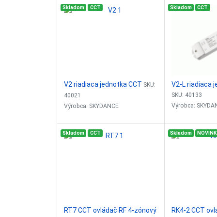
Skladom
CCT
Skladom
CCT
V2 riadiaca jednotka CCT
V2-L riadiaca 
SKU:
SKU: 40133
40021
Výrobca: SKYDA
Výrobca: SKYDANCE
Riadiaca jednotk
Riadiaca jednotka 2-kanálová
Skladom
CCT
Skladom
NOVIN
Plynule stmievan
Plynule stmievanie: 0-100%
Vstupný signál:
Vstupný signál: RF 2,4GHz
Pusch Dimm
Vstupné napätie: 12-24VDC
Vstupné napätie
Vstupý prúd: 10,5A
Vstupý prúd: 16,
Výstupne napätie: 2x12-24VDC
Výstupne napäti
Výstupný prúd: 2x5A
Výstupný prúd:...
Riadiaci...
RT7 CCT ovládač RF 4-zónový
RK4-2 CCT ovl