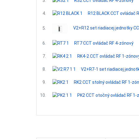
3.
RS2 CCT ovládač RF 4-zónový
4.
R12 BLACK CCT ovládač R
V2+R12 set riadiacej jednotky C
5.
6.
RT7 CCT ovládač RF 4-zónový
7.
RK4-2 CCT ovládač RF 1-zónov
8.
V2+R7-1 set riadiacej jednot
9.
RK2 CCT stolný ovládač RF 1-zó
10.
PK2 CCT otočný ovládač RF 1-