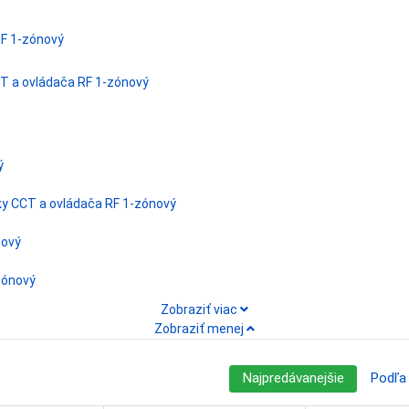
F 1-zónový
CT a ovládača RF 1-zónový
ý
ky CCT a ovládača RF 1-zónový
nový
zónový
Zobraziť viac
Zobraziť menej
Najpredávanejšie
Podľa