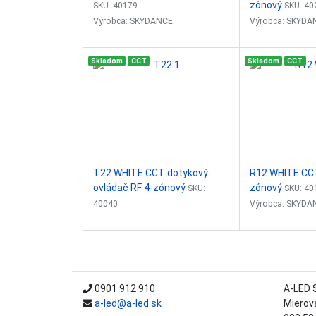
zónový
SKU: 40179
SKU: 40
Výrobca: SKYDANCE
Výrobca: SKYDA
4-zónový CCT ovládač - stmievač
1-zónový dotyko
Skladom
CCT
Skladom
CCT
Plynule stmievanie: 0-100%
stmievač
Vstupný signál: RF 2,4GHz
Plynule stmievan
Vstupné napätie: 3VDC (2xAAA)
Vstupný signál:
Dosah ovládača: 30m (v
Vstupné napätie
otvorenom priestore)
Dosah ovládača:
Rozmer:...
otvorenom pries
Rozmer:...
T22 WHITE CCT dotykový
R12 WHITE CCT
ovládač RF 4-zónový
zónový
SKU:
SKU: 40
40040
Výrobca: SKYDA
Výrobca: SKYDANCE
1-zónový ovládač
4-zónový sklenený CCT ovládač -
CCT
stmievač
Plynule stmievan
Plynule stmievanie: 0-100%
Vstupný signál:
0901 912 910
A-LED SK
Vstupný signál: RF 2,4GHz
Vstupné napätie
a-led@a-led.sk
Mierov
Vstupné napätie: 3VDC (2xAAA)
Dosah ovládača: