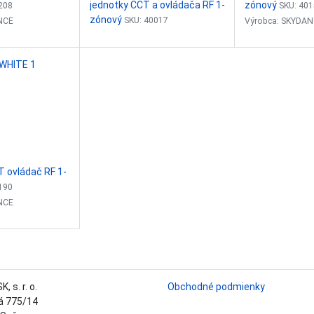
jednotky CCT a ovládača RF 1-
zónový
208
SKU: 40
zónový
SKU: 40017
NCE
Výrobca: SKYDA
Výrobca: SKYDANCE
vý ovládač -
1-zónový otočny 
Riadiaca jednotka 2-kanálová
stmievač
Plynule stmievanie: 0-100%
ie: 0-100%
Plynule stmievani
Vstupný signál: RF 2,4GHz
 RF 2,4GHz
Vstupný signál: 
Vstupné napätie: 12-24VDC
: 3VDC (CR2032)
Vstupné napätie:
Vstupý prúd: 10,5A
 30m (v
Dosah ovládača: 
Výstupne napätie: 2x12-24VDC
tore)
otvorenom priest
Výstupný prúd: 2x5A
Rozmer:...
 ovládač RF 1-
Riadiaci...
190
NCE
 - stmievač pre
ie: 0-100%
 RF 2,4GHz
, s. r. o.
Obchodné podmienky
: 3VDC (CR2032)
á 775/14
 30m (v