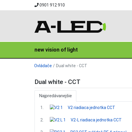
0901 912 910
new vision of light
Ovládače
Dual white - CCT
Dual white - CCT
Najpredávanejšie
1.
V2 riadiaca jednotka CCT
2.
V2-L riadiaca jednotka CCT