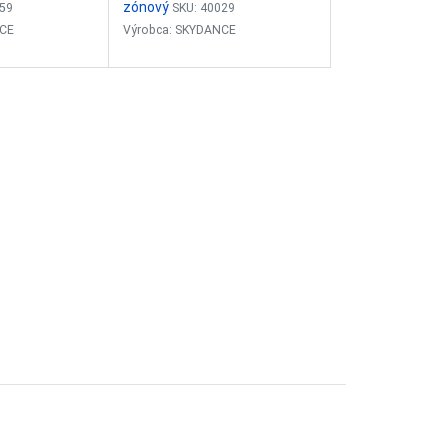
zónový
159
SKU: 40029
NCE
Výrobca: SKYDANCE
ovládač -
Nástenny, otočný 1-zónový CCT
ovládač - stmievač
e: 0-100%
Plynule stmievanie: 0-100%
RF 2,4GHz
Vstupný signál: RF 2,4GHz
 3VDC (CR2032)
Vstupné napätie: 3VDC (CR2032)
30m (v
Dosah ovládača: 30m (v...
ore)