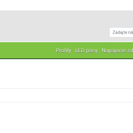
Profily
LED pásy
Napájacie zd