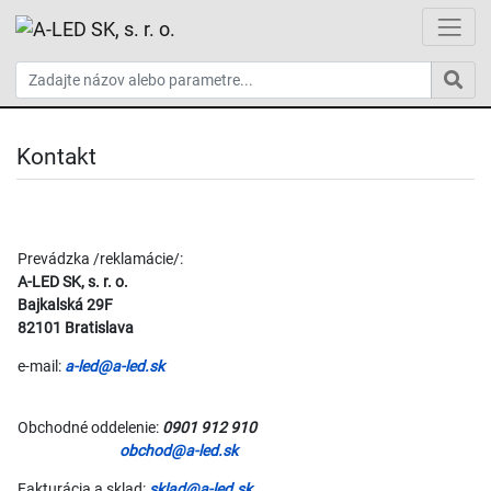
Kontakt
Prevádzka /reklamácie/:
A-LED SK, s. r. o.
Bajkalská 29F
82101 Bratislava
e-mail:
a-led@a-led.sk
Obchodné oddelenie:
0901 912 910
obchod@a-led.sk
Fakturácia a sklad:
sklad@a-led.sk