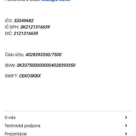
IČO:
53249682
IČ DPH:
SK2121316659
DIČ:
2121316659
Číslo účtu:
40
2839
3350/7500
IBAN:
SK
33
7500
0000
00
40
2839
3350
SWIFT:
CEKOSKBX
O nás
Technická podpora
Prezentácie