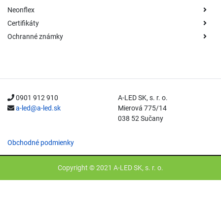
Neonflex
Certifikáty
Ochranné známky
0901 912 910
A-LED SK, s. r. o.
a-led@a-led.sk
Mierová 775/14
038 52 Sučany
Obchodné podmienky
Copyright © 2021 A-LED SK, s. r. o.