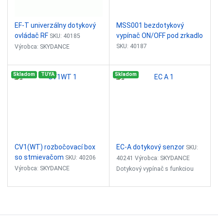
EF-T univerzálny dotykový
MSS001 bezdotykový
ovládač RF
vypínač ON/OFF pod zrkadlo
SKU: 40185
SKU: 40187
Výrobca: SKYDANCE
Výrobca: SURMOUNTOR
Dotykový ovládač - 2-dotykový
Skladom
TUYA
Skladom
Senzor priblíženia
(dual touch) určený pre SINGLE
ON/OFF/stmievač účinný do
COLOR, CCT, RGB, RGB+W,
vzdialenosti 10cm pod
RGB+CCT
zrkadlom
Plynule stmievanie: 0-100%
Vstupný signál: RF...
Stmievanie 3%-100% priblížením
a podržaním ruky pred
CV1(WT) rozbočovací box
EC-A dotykový senzor
SKU:
senzorom
so stmievačom
SKU: 40206
40241 Výrobca: SKYDANCE
Vstupné napätie: 12-24V...
Výrobca: SKYDANCE
Dotykový vypínač s funkciou
stmievača, určený na zapustenú
Rozbočovací box so
montáž.
stmievačom pre napájací zdroj
SKD-PBL-60-24 ( možnosť