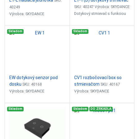
E1-L riadiaca jednotka
E1-T(D) dotykový stmievač
SKU:
SKU: 40247 Výrobca: SKYDANCE
40249
Dotykový stmievač s funkciou
Výrobca: SKYDANCE
vypínača.
Riadiaca jednotka
Skladom
Skladom
Vstupné napätie: 12-48VDC
Vtupný prúd: 8.
EW dotykový senzor pod
CV1 rozbočovací box so
dosku
stmievačom
SKU: 40168
SKU: 40167
Výrobca: SKYDANCE
Výrobca: SKYDANCE
Dotykový senzor pod materiál -
Rozbočovací box so
Skladom
Skladom
DO ZRKADLA
drevo, mdf, sklo, plast ( max
stmievačom pre napájací zdroj
hrúbka 5cm )
SKD-PBL-60-24 ( možnosť
Použite s riadiacou jednotkou
pripojiť 6 LED pásov + senzor )
CV0,...
Možnost pripojiť...