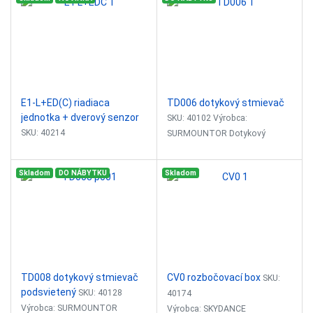
zrkadlo Jednoduché ovladanie,
krátky dotyk pre
zapnutie/vypnutie, dlhý dotyk
pre stmievanie.
E1-L+ED(C) riadiaca
TD006 dotykový stmievač
jednotka + dverový senzor
SKU: 40102 Výrobca:
SKU: 40214
SURMOUNTOR Dotykový
Výrobca: SKYDANCE
stmievač s funkciou vypínača
Stmievač je určený na montáž
Skladom
DO NÁBYTKU
Skladom
Riadiaca jednotka + dverový
do nábytku, alebo na sklo na
senzor
riadenie LED pásov.
Vstupné napätie: 12-48VDC
Vtupný prúd: 8.
TD008 dotykový stmievač
CV0 rozbočovací box
SKU:
podsvietený
SKU: 40128
40174
Výrobca: SURMOUNTOR
Výrobca: SKYDANCE