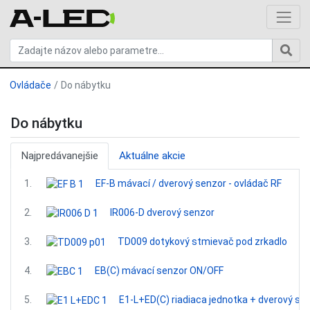
Ovládače
Do nábytku
Do nábytku
Najpredávanejšie
Aktuálne akcie
1.
EF-B mávací / dverový senzor - ovládač RF
2.
IR006-D dverový senzor
3.
TD009 dotykový stmievač pod zrkadlo
4.
EB(C) mávací senzor ON/OFF
5.
E1-L+ED(C) riadiaca jednotka + dverový se