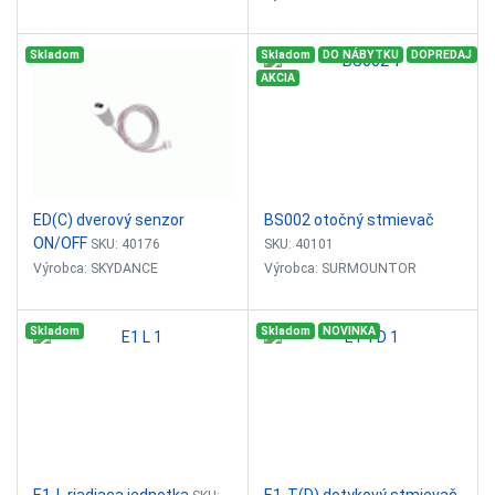
Dotykový vypínač podsvietený s
Rozbočovací box pre napájací
Skladom
Skladom
DO NÁBYTKU
DOPREDAJ
funkciou stmievača, určený na
zdroj SKD-PBL-60-24 ( možnosť
AKCIA
zapustenú montáž
pripojiť 6 LED pásov + senzor )
Jendoduché ovládanie, krátky
Možnost pripojiť senzor:
dotyk zapnutie/vypnutie, dlhý
dverový,...
dotyk stmievanie
Vstupné napätie:...
ED(C) dverový senzor
BS002 otočný stmievač
ON/OFF
SKU: 40176
SKU: 40101
Výrobca: SKYDANCE
Výrobca: SURMOUNTOR
Dverový senzor na prisadenú
Otočný stmievač s funkciou
Skladom
Skladom
NOVINKA
alebo zápustnú montáž (
vypínača
vŕtanie d=11mm)
Jednoduché ovladanie, stlačte
Otvorením dverí ON, zatvorením
stmievač pre zapnutie a
dverí OFF
následným potočením
Senzor reaguje do vzdialenosti...
stmievate LED pás
Plynule stmievanie: 0-100%
Vstupné...