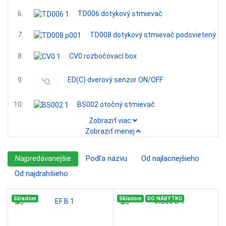
6.
TD006 dotykový stmievač
7.
TD008 dotykový stmievač podsvietený
8.
CV0 rozbočovací box
ED(C) dverový senzor ON/OFF
9.
10.
BS002 otočný stmievač
Zobraziť viac
Zobraziť menej
Najpredávanejšie
Podľa názvu
Od najlacnejšieho
Od najdrahšieho
Skladom
Skladom
DO NÁBYTKU