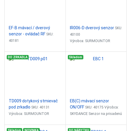
EF-B mávací / dverový
IR006-D dverový senzor
SKU:
senzor - ovládač RF
SKU:
40100
40181
Výrobca: SURMOUNTOR
Výrobca: SKYDANCE
Dverový senzor na prisadenú
DO ZRKADLA
Skladom
Ovládač 2 v 1 - mávací a dverový
alebo zápustnú montáž
senzor s ovládačom RF
Automatické zapnutie/vypnutie
Prepínaľné 3 funkcie:
pri otvorení alebo zatvorení
- mávací senzor (...
dverí
Senzor reaguje vo vzdialenosti
0,5cm...
TD009 dotykový stmievač
EB(C) mávací senzor
pod zrkadlo
ON/OFF
SKU: 40131
SKU: 40175 Výrobca:
Výrobca: SURMOUNTOR
SKYDANCE Senzor na prisadenú
Dotykový stmievač s funkciou
alebo zápustnú montáž (
vypínača na zabudovanie pod
vŕtanie d=11mm) 1.
Skladom
NOVINKA
DO NÁBYTKU