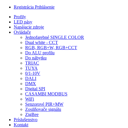
Registrácia
Prihlásenie
Profily
LED pásy
Napájacie zdroje
Ovládače
Jednofarebné SINGLE COLOR
Dual white - CCT
RGB, RGB+W, RGB+CCT
Do ALU profilu
Do nábytku
TRIAC
TUYA
0/1-10V
DALI
DMX
Digital SPI
CASAMBI MODBUS
WiFi
Senzorové PIR+MW
Zosilňovače signálu
ZigBee
Príslušenstvo
Kontakt