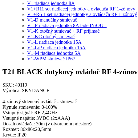
V1 riadiaca jednotka 8A
V1+R11 set riadiacej jednotky a ovládača RF 1-zónový
V1+R6-1 set riadiacej jednotky a ovládača RF 1-zónový
V1-D manuálny stmievač
V1-F riadiaca jednotka 8A fade IN/OUT
V1-K otočný stmievač + RF prijímač
V1-KC otočný stmievač
V1-L riadiaca jednotka 15A
V1-L/P riadiaca jednotka 15A
V1-M riadiaca jednotka 5A
V1-WPM stmievač IP67
T21 BLACK dotykový ovládač RF 4-zónov
SKU: 40119
Výrobca: SKYDANCE
4-zónový sklenený ovládač - stmievač
Plynule stmievanie: 0-100%
Vstupný signál: RF 2,4GHz
Vstupné napätie: 3VDC (2xAAA)
Dosah ovládača: 30m (v otvorenom priestore)
Rozmer: 86x86x20,5mm
Krytie: IP20