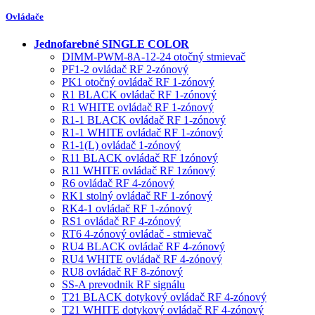
Ovládače
Jednofarebné SINGLE COLOR
DIMM-PWM-8A-12-24 otočný stmievač
PF1-2 ovládač RF 2-zónový
PK1 otočný ovládač RF 1-zónový
R1 BLACK ovládač RF 1-zónový
R1 WHITE ovládač RF 1-zónový
R1-1 BLACK ovládač RF 1-zónový
R1-1 WHITE ovládač RF 1-zónový
R1-1(L) ovládač 1-zónový
R11 BLACK ovládač RF 1zónový
R11 WHITE ovládač RF 1zónový
R6 ovládač RF 4-zónový
RK1 stolný ovládač RF 1-zónový
RK4-1 ovládač RF 1-zónový
RS1 ovládač RF 4-zónový
RT6 4-zónový ovládač - stmievač
RU4 BLACK ovládač RF 4-zónový
RU4 WHITE ovládač RF 4-zónový
RU8 ovládač RF 8-zónový
SS-A prevodnik RF signálu
T21 BLACK dotykový ovládač RF 4-zónový
T21 WHITE dotykový ovládač RF 4-zónový