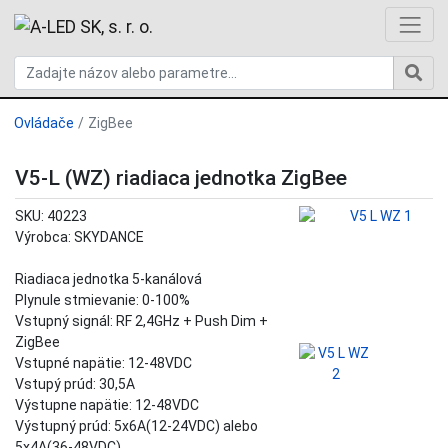
Ovládače
ZigBee
V5-L (WZ) riadiaca jednotka ZigBee
SKU: 40223
Výrobca: SKYDANCE
Riadiaca jednotka 5-kanálová
Plynule stmievanie: 0-100%
Vstupný signál: RF 2,4GHz + Push Dim +
ZigBee
Vstupné napätie: 12-48VDC
Vstupý prúd: 30,5A
Výstupne napätie: 12-48VDC
Výstupný prúd: 5x6A(12-24VDC) alebo
5x4A(36-48VDC)