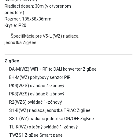
Riadiaci dosah: 30m (v otvorenom
priestore)
Rozmer: 185x58x36mm
Krytie: IP20
Špecifikácia pre V5-L (WZ) riadiaca
jednotka ZigBee
ZigBee
DA-M(WZ) WiFi + RF to DALI konvertor ZigBee
EH-M(WZ) pohybový senzor PIR
PK4(WZS) ovládač 4-zónový
PK8(WZS) ovládač 8-zónový
R2(WZS) ovládač 1-zónový
S1-B(WZ) riadiaca jednotka TRIAC ZigBee
SS-L (WZ) riadiaca jednotka ON/OFF ZigBee
TL-K(WZ) otočný ovládač 1-zónový
TWZS1 ZigBee Smart panel