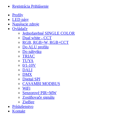
Registrácia
Prihlásenie
Profily
LED pásy
Napájacie zdroje
Ovládače
Jednofarebné SINGLE COLOR
Dual white - CCT
RGB, RGB+W, RGB+CCT
Do ALU profilu
Do nábytku
TRIAC
TUYA
0/1-10V
DALI
DMX
Digital SPI
CASAMBI MODBUS
WiFi
Senzorové PIR+MW
Zosilňovače signálu
ZigBee
Príslušenstvo
Kontakt