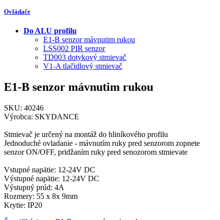
Ovládače
Do ALU profilu
E1-B senzor mávnutim rukou
LSS002 PIR senzor
TD003 dotykový stmievač
V1-A tlačidlový stmievač
E1-B senzor mávnutim rukou
SKU: 40246
Výrobca: SKYDANCE
Stmievač je určený na montáž do hliníkového profilu
Jednoduché ovladanie - mávnutím ruky pred senzorom zopnete
senzor ON/OFF, pridžaním ruky pred senozorom stmievate
Vstupné napätie: 12-24V DC
Výstupné napätie: 12-24V DC
Výstupný prúd: 4A
Rozmery: 55 x 8x 9mm
Krytie: IP20