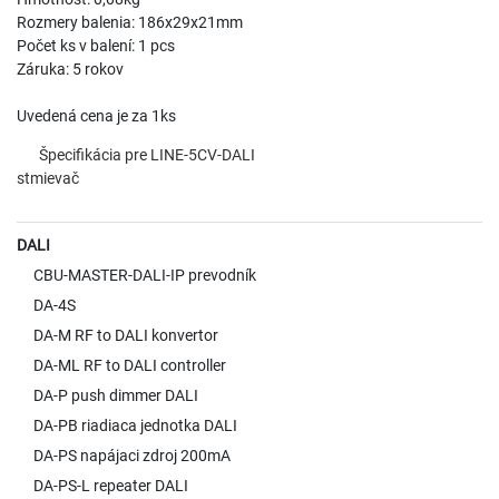
Rozmery balenia: 186x29x21mm
Počet ks v balení: 1 pcs
Záruka: 5 rokov
Uvedená cena je za 1ks
Špecifikácia pre LINE-5CV-DALI
stmievač
DALI
CBU-MASTER-DALI-IP prevodník
DA-4S
DA-M RF to DALI konvertor
DA-ML RF to DALI controller
DA-P push dimmer DALI
DA-PB riadiaca jednotka DALI
DA-PS napájaci zdroj 200mA
DA-PS-L repeater DALI