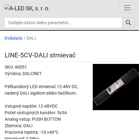
Ovládače
DALI
LINE-5CV-DALI stmievač
SKU: 40051
Výrobca: DALCNET
Päťkanálový LED stmievač 12-48V DC,
riadený DALI sigálom alebo tlačítkom.
Vstupné napätie: 12-48VDC
Počet výstupných kanálov: 5x5A
Analog vstup: PUSH BUTTON
Zbernica: DALI
Pracovná teplota: -10,+40°C
Hmotnosť: 0,08kg