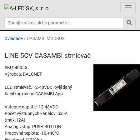
Ovládače
CASAMBI MODBUS
LINE-5CV-CASAMBI stmievač
SKU: 40055
Výrobca: DALCNET
LED stmievač, 12-48VDC, ovládaný
tlačítkom alebo CASAMBI App
Vstupné napätie: 12-48VDC
Počet výstupných kanálov: 5x5A
(max.12A)
Analog vstup: PUSH BUTTON
Pracovná teplota: -10,+40°C
Hmotnosť: 0,071kg