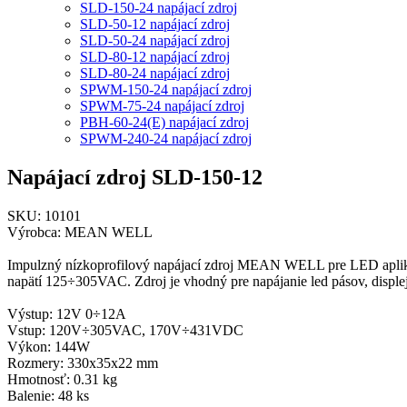
SLD-150-24 napájací zdroj
SLD-50-12 napájací zdroj
SLD-50-24 napájací zdroj
SLD-80-12 napájací zdroj
SLD-80-24 napájací zdroj
SPWM-150-24 napájací zdroj
SPWM-75-24 napájací zdroj
PBH-60-24(E) napájací zdroj
SPWM-240-24 napájací zdroj
Napájací zdroj SLD-150-12
SKU: 10101
Výrobca: MEAN WELL
Impulzný nízkoprofilový napájací zdroj MEAN WELL pre LED apliká
napätí 125÷305VAC. Zdroj je vhodný pre napájanie led pásov, disple
Výstup: 12V 0÷12A
Vstup: 120V÷305VAC, 170V÷431VDC
Výkon: 144W
Rozmery: 330x35x22 mm
Hmotnosť: 0.31 kg
Balenie: 48 ks