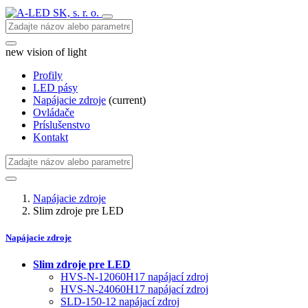
new vision of light
Profily
LED pásy
Napájacie zdroje
(current)
Ovládače
Príslušenstvo
Kontakt
Napájacie zdroje
Slim zdroje pre LED
Napájacie zdroje
Slim zdroje pre LED
HVS-N-12060H17 napájací zdroj
HVS-N-24060H17 napájací zdroj
SLD-150-12 napájací zdroj