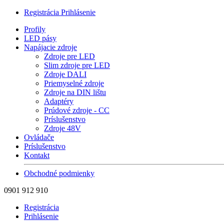
Registrácia
Prihlásenie
Profily
LED pásy
Napájacie zdroje
Zdroje pre LED
Slim zdroje pre LED
Zdroje DALI
Priemyselné zdroje
Zdroje na DIN lištu
Adaptéry
Prúdové zdroje - CC
Príslušenstvo
Zdroje 48V
Ovládače
Príslušenstvo
Kontakt
Obchodné podmienky
0901 912 910
Registrácia
Prihlásenie