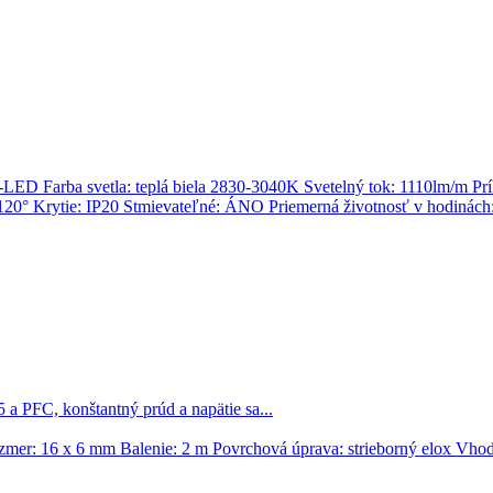
ED Farba svetla: teplá biela 2830-3040K Svetelný tok: 1110lm/m P
20° Krytie: IP20 Stmievateľné: ÁNO Priemerná životnosť v hodinách
 PFC, konštantný prúd a napätie sa...
r: 16 x 6 mm Balenie: 2 m Povrchová úprava: strieborný elox Vho