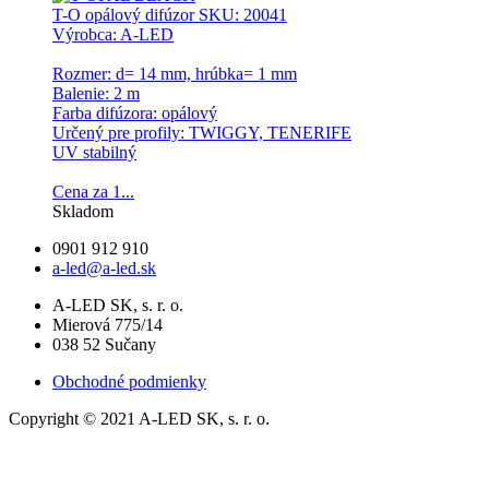
T-O opálový difúzor
SKU: 20041
Výrobca: A-LED
Rozmer: d= 14 mm, hrúbka= 1 mm
Balenie: 2 m
Farba difúzora: opálový
Určený pre profily: TWIGGY, TENERIFE
UV stabilný
Cena za 1...
Skladom
0901 912 910
a-led@a-led.sk
A-LED SK, s. r. o.
Mierová 775/14
038 52 Sučany
Obchodné podmienky
Copyright © 2021 A-LED SK, s. r. o.