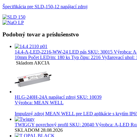
Špecifikácia pre SLD-150-12 napájací zdroj
Podobný tovar a príslušenstvo
14.4-A-LED-2216-WW-24 LED pás
SKU: 30015 Výrobca: A-L
10mm Počet LED/m: 180 ks Typ čipu: 2216 Vyžarovací uhol: 1
Skladom
AKCIA
HLG-240H-24A napájací zdroj
SKU: 10039
Výrobca: MEAN WELL
Impulzný zdroj MEAN WELL pre LED aplikácie s krytím IP65 a
TWIGGY povrchový profil
SKU: 20040 Výrobca: A-LED Rozme
SKLADOM 28.08.2026