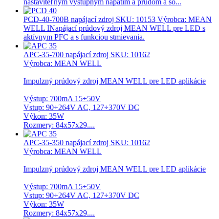
nastaviteľným výstupným napätím a prúdom a so...
PCD-40-700B napájací zdroj
SKU: 10153 Výrobca: MEAN
WELL INapájací prúdový zdroj MEAN WELL pre LED s
aktívnym PFC a s funkciou stmievania.
APC-35-700 napájací zdroj
SKU: 10162
Výrobca: MEAN WELL
Impulzný prúdový zdroj MEAN WELL pre LED aplikácie
Výstup: 700mA 15÷50V
Vstup: 90÷264V AC, 127÷370V DC
Výkon: 35W
Rozmery: 84x57x29....
APC-35-350 napájací zdroj
SKU: 10162
Výrobca: MEAN WELL
Impulzný prúdový zdroj MEAN WELL pre LED aplikácie
Výstup: 700mA 15÷50V
Vstup: 90÷264V AC, 127÷370V DC
Výkon: 35W
Rozmery: 84x57x29....