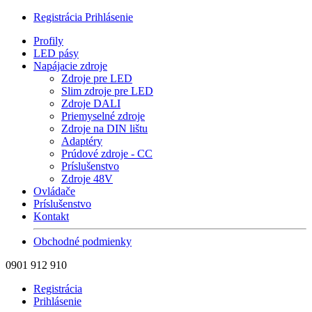
Registrácia
Prihlásenie
Profily
LED pásy
Napájacie zdroje
Zdroje pre LED
Slim zdroje pre LED
Zdroje DALI
Priemyselné zdroje
Zdroje na DIN lištu
Adaptéry
Prúdové zdroje - CC
Príslušenstvo
Zdroje 48V
Ovládače
Príslušenstvo
Kontakt
Obchodné podmienky
0901 912 910
Registrácia
Prihlásenie