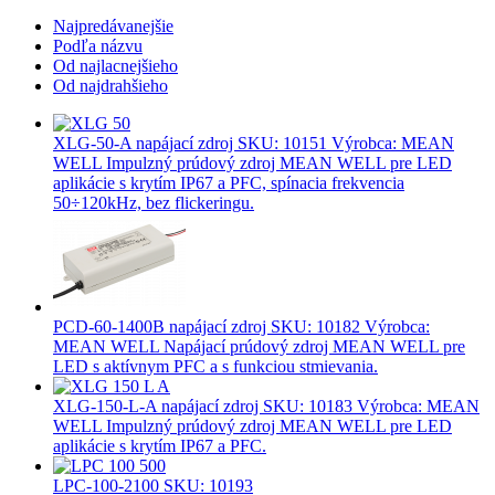
Najpredávanejšie
Podľa názvu
Od najlacnejšieho
Od najdrahšieho
XLG-50-A napájací zdroj
SKU: 10151 Výrobca: MEAN
WELL Impulzný prúdový zdroj MEAN WELL pre LED
aplikácie s krytím IP67 a PFC, spínacia frekvencia
50÷120kHz, bez flickeringu.
PCD-60-1400B napájací zdroj
SKU: 10182 Výrobca:
MEAN WELL Napájací prúdový zdroj MEAN WELL pre
LED s aktívnym PFC a s funkciou stmievania.
XLG-150-L-A napájací zdroj
SKU: 10183 Výrobca: MEAN
WELL Impulzný prúdový zdroj MEAN WELL pre LED
aplikácie s krytím IP67 a PFC.
LPC-100-2100
SKU: 10193