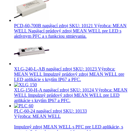
PCD-60-700B napájací zdroj
SKU: 10121 Výrobca: MEAN
WELL Napájací prúdový zdroj MEAN WELL pre LED s
aktívnym PFC a s funkciou stmievania.
XLG-240-L-AB napájací zdroj
SKU: 10123 Výrobca:
MEAN WELL Impulzný prúdový zdroj MEAN WELL pre
LED aplikácie s krytím IP67 a PFC.
XLG-150-H-A napájací zdroj
SKU: 10124 Výrobca: MEAN
WELL Impulzný prúdový zdroj MEAN WELL pre LED
aplikácie s krytím IP67 a PFC.
PLC-60-24 napájací zdroj
SKU: 10133
Výrobca: MEAN WELL
Impulzný zdroj MEAN WELL s PFC pre LED aplikácie, s