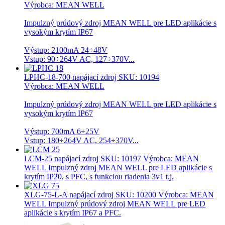
Výrobca: MEAN WELL
Impulzný prúdový zdroj MEAN WELL pre LED aplikácie s
vysokým krytím IP67
Výstup: 2100mA 24÷48V
Vstup: 90÷264V AC, 127÷370V...
LPHC-18-700 napájací zdroj
SKU: 10194
Výrobca: MEAN WELL
Impulzný prúdový zdroj MEAN WELL pre LED aplikácie s
vysokým krytím IP67
Výstup: 700mA 6÷25V
Vstup: 180÷264V AC, 254÷370V...
LCM-25 napájací zdroj
SKU: 10197 Výrobca: MEAN
WELL Impulzný zdroj MEAN WELL pre LED aplikácie s
krytím IP20, s PFC, s funkciou riadenia 3v1 t.j.
XLG-75-L-A napájací zdroj
SKU: 10200 Výrobca: MEAN
WELL Impulzný prúdový zdroj MEAN WELL pre LED
aplikácie s krytím IP67 a PFC.