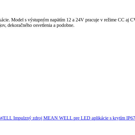
cie. Model s výstupným napätím 12 a 24V pracuje v režime CC aj CV
jov, dekoračného osvetlenia a podobne.
L Impulzný zdroj MEAN WELL pre LED aplikácie s krytím IP67 a 