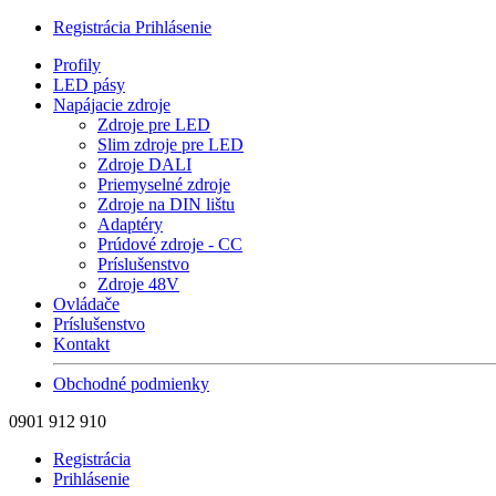
Registrácia
Prihlásenie
Profily
LED pásy
Napájacie zdroje
Zdroje pre LED
Slim zdroje pre LED
Zdroje DALI
Priemyselné zdroje
Zdroje na DIN lištu
Adaptéry
Prúdové zdroje - CC
Príslušenstvo
Zdroje 48V
Ovládače
Príslušenstvo
Kontakt
Obchodné podmienky
0901 912 910
Registrácia
Prihlásenie