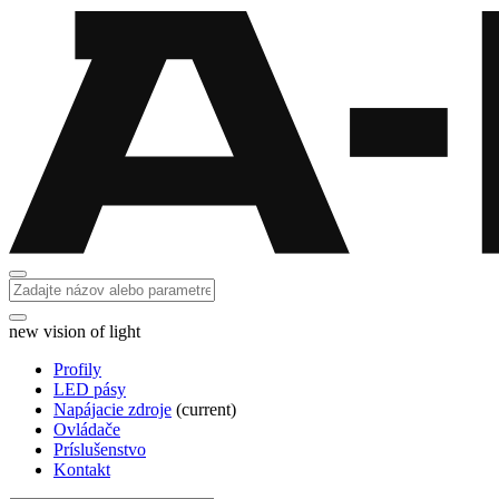
new vision of light
Profily
LED pásy
Napájacie zdroje
(current)
Ovládače
Príslušenstvo
Kontakt