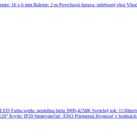
r: 16 x 6 mm Balenie: 2 m Povrchová úprava: strieborný elox Vho
ED Farba svetla: neutrálna biela 3900-4258K Svetelný tok: 1130lm
20° Krytie: IP20 Stmievateľné: ÁNO Priemerná životnosť v hodinách