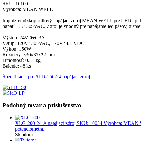
SKU: 10100
Výrobca: MEAN WELL
Impulzný nízkoprofilový napájací zdroj MEAN WELL pre LED apliká
napätí 125÷305VAC. Zdroj je vhodný pre napájanie led pásov, disple
Výstup: 24V 0÷6,3A
Vstup: 120V÷305VAC, 170V÷431VDC
Výkon: 150W
Rozmery: 330x35x22 mm
Hmotnosť: 0.31 kg
Balenie: 48 ks
Špecifikácia pre SLD-150-24 napájací zdroj
Podobný tovar a príslušenstvo
XLG-200-24-A napájací zdroj
SKU: 10034 Výrobca: MEAN WEL
potenciometra.
Skladom