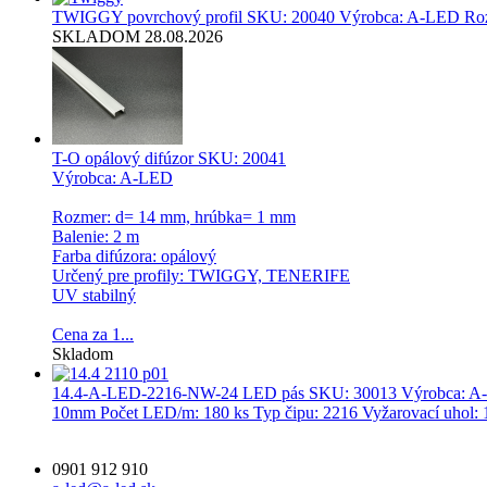
TWIGGY povrchový profil
SKU: 20040 Výrobca: A-LED Rozme
SKLADOM 28.08.2026
T-O opálový difúzor
SKU: 20041
Výrobca: A-LED
Rozmer: d= 14 mm, hrúbka= 1 mm
Balenie: 2 m
Farba difúzora: opálový
Určený pre profily: TWIGGY, TENERIFE
UV stabilný
Cena za 1...
Skladom
14.4-A-LED-2216-NW-24 LED pás
SKU: 30013 Výrobca: A-L
10mm Počet LED/m: 180 ks Typ čipu: 2216 Vyžarovací uhol: 1
0901 912 910