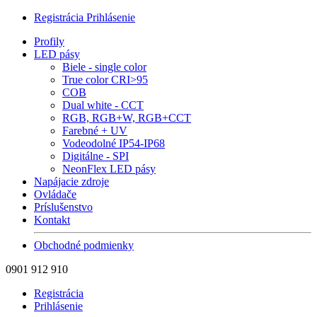
Registrácia
Prihlásenie
Profily
LED pásy
Biele - single color
True color CRI>95
COB
Dual white - CCT
RGB, RGB+W, RGB+CCT
Farebné + UV
Vodeodolné IP54-IP68
Digitálne - SPI
NeonFlex LED pásy
Napájacie zdroje
Ovládače
Príslušenstvo
Kontakt
Obchodné podmienky
0901 912 910
Registrácia
Prihlásenie