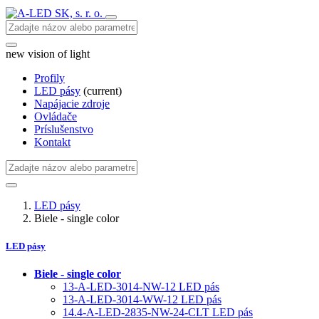
new vision of light
Profily
LED pásy
(current)
Napájacie zdroje
Ovládače
Príslušenstvo
Kontakt
LED pásy
Biele - single color
LED pásy
Biele - single color
13-A-LED-3014-NW-12 LED pás
13-A-LED-3014-WW-12 LED pás
14.4-A-LED-2835-NW-24-CLT LED pás