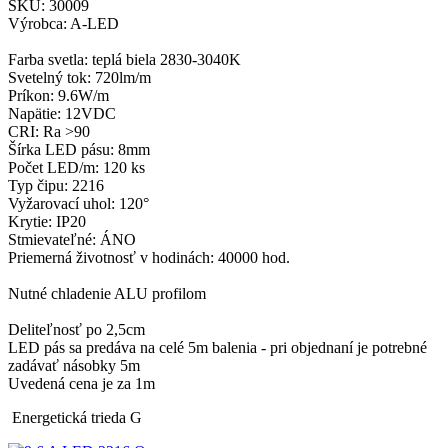
SKU: 30009
Výrobca: A-LED
Farba svetla: teplá biela 2830-3040K
Svetelný tok: 720lm/m
Príkon: 9.6W/m
Napätie: 12VDC
CRI: Ra >90
Šírka LED pásu: 8mm
Počet LED/m: 120 ks
Typ čipu: 2216
Vyžarovací uhol: 120°
Krytie: IP20
Stmievateľné: ÁNO
Priemerná životnosť v hodinách: 40000 hod.
Nutné chladenie ALU profilom
Deliteľnosť po 2,5cm
LED pás sa predáva na celé 5m balenia - pri objednaní je potrebné
zadávať násobky 5m
Uvedená cena je za 1m
Energetická trieda G