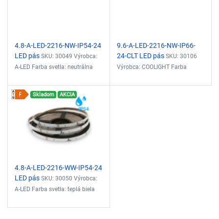
čipu: 2216 Vyžarovací uhol: 120°
Vyžarovací uhol: 120° Krytie:
Krytie: IP66 Stmievateľné: ÁNO
IP54 Stmievateľné: ÁNO
Priemerná životnosť v hodinách:
Priemerná životnosť v hodinách:
40000 hod.
40000 hod.
4.8-A-LED-2216-NW-IP54-24
9.6-A-LED-2216-NW-IP66-
LED pás
24-CLT LED pás
SKU: 30049 Výrobca:
SKU: 30106
A-LED Farba svetla: neutrálna
Výrobca: COOLIGHT Farba
biela 3900-4258K Svetelný tok:
svetla: neutrálna biela 4000K
360lm/m Príkon: 4.8W/m
Svetelný tok: 960lm/m Príkon:
Skladom
AKCIA
Napätie: 24VDC CRI: Ra >90
9.6W/m Napätie: 24VDC CRI: Ra
Šírka LED pásu: 8mm Počet
>90, R9 >40 Šírka LED pásu:
LED/m: 60 ks Typ čipu: 2216
8mm Počet LED/m: 140 ks Typ
Vyžarovací uhol: 120° Krytie:
čipu: 2216 Vyžarovací uhol: 120°
IP54 Stmievateľné: ÁNO
Krytie: IP66 Stmievateľné: ÁNO
Priemerná životnosť v hodinách:
Priemerná životnosť v hodinách:
40000 hod.
40000 hod.
4.8-A-LED-2216-WW-IP54-24
LED pás
SKU: 30050 Výrobca:
A-LED Farba svetla: teplá biela
2830-3040K Svetelný tok:
350lm/m Príkon: 4.8W/m