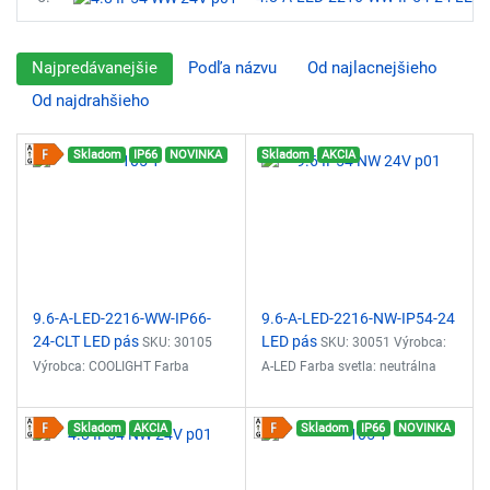
Najpredávanejšie
Podľa názvu
Od najlacnejšieho
Od najdrahšieho
Skladom
IP66
NOVINKA
Skladom
AKCIA
9.6-A-LED-2216-WW-IP66-
9.6-A-LED-2216-NW-IP54-24
24-CLT LED pás
LED pás
SKU: 30105
SKU: 30051 Výrobca:
Výrobca: COOLIGHT Farba
A-LED Farba svetla: neutrálna
svetla: teplá biela 3000K
biela 3900-4258K Svetelný tok:
Svetelný tok: 900lm/m Príkon:
740lm/m Príkon: 9.6W/m
Skladom
AKCIA
Skladom
IP66
NOVINKA
9.6W/m Napätie: 24VDC CRI: Ra
Napätie: 24VDC CRI: Ra >90
>90, R9 >40 Šírka LED pásu:
Šírka LED pásu: 8mm Počet
8mm Počet LED/m: 140 ks Typ
LED/m: 120 ks Typ čipu: 2216