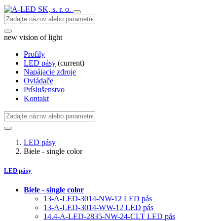
new vision of light
Profily
LED pásy
(current)
Napájacie zdroje
Ovládače
Príslušenstvo
Kontakt
LED pásy
Biele - single color
LED pásy
Biele - single color
13-A-LED-3014-NW-12 LED pás
13-A-LED-3014-WW-12 LED pás
14.4-A-LED-2835-NW-24-CLT LED pás