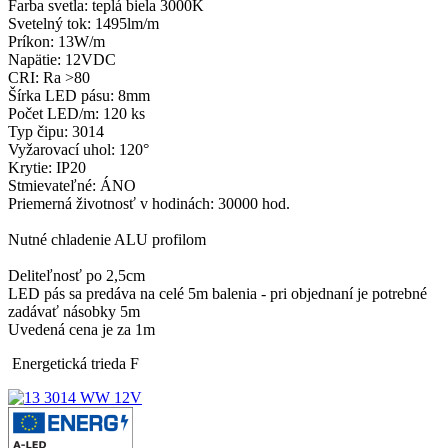
Farba svetla: teplá biela 3000K
Svetelný tok: 1495lm/m
Príkon: 13W/m
Napätie: 12VDC
CRI: Ra >80
Šírka LED pásu: 8mm
Počet LED/m: 120 ks
Typ čipu: 3014
Vyžarovací uhol: 120°
Krytie: IP20
Stmievateľné: ÁNO
Priemerná životnosť v hodinách: 30000 hod.
Nutné chladenie ALU profilom
Deliteľnosť po 2,5cm
LED pás sa predáva na celé 5m balenia - pri objednaní je potrebné
zadávať násobky 5m
Uvedená cena je za 1m
Energetická trieda F