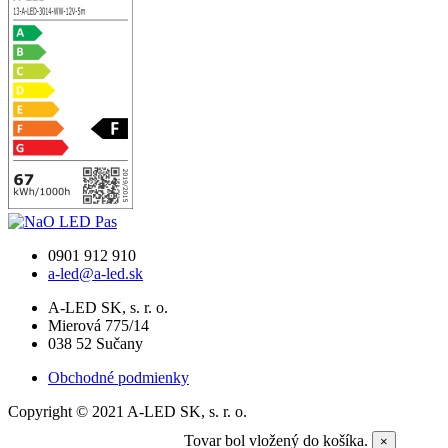
0901 912 910
a-led@a-led.sk
A-LED SK, s. r. o.
Mierová 775/14
038 52 Sučany
Obchodné podmienky
Copyright © 2021 A-LED SK, s. r. o.
Tovar bol vložený do košíka.
×