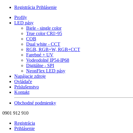
Registrácia
Prihlásenie
Profily
LED pásy
Biele - single color
True color CRI>95
COB
Dual white - CCT
RGB, RGB+W, RGB+CCT
Farebné + UV
Vodeodolné IP54-IP68
Digitálne - SPI
NeonFlex LED pásy
Napájacie zdroje
Ovládače
Príslušenstvo
Kontakt
Obchodné podmienky
0901 912 910
Registrácia
Prihlásenie