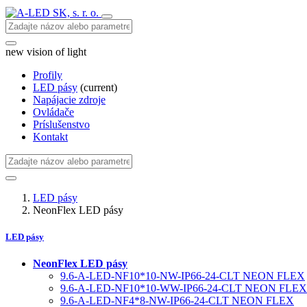
new vision of light
Profily
LED pásy
(current)
Napájacie zdroje
Ovládače
Príslušenstvo
Kontakt
LED pásy
NeonFlex LED pásy
LED pásy
NeonFlex LED pásy
9.6-A-LED-NF10*10-NW-IP66-24-CLT NEON FLEX
9.6-A-LED-NF10*10-WW-IP66-24-CLT NEON FLEX
9.6-A-LED-NF4*8-NW-IP66-24-CLT NEON FLEX