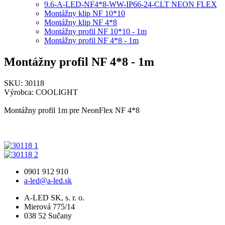
9.6-A-LED-NF4*8-WW-IP66-24-CLT NEON FLEX
Montážny klip NF 10*10
Montážny klip NF 4*8
Montážny profil NF 10*10 - 1m
Montážny profil NF 4*8 - 1m
Montážny profil NF 4*8 - 1m
SKU: 30118
Výrobca: COOLIGHT
Montážny profil 1m pre NeonFlex NF 4*8
0901 912 910
a-led@a-led.sk
A-LED SK, s. r. o.
Mierová 775/14
038 52 Sučany