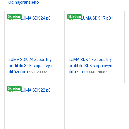
Od najdrahšieho
Skladom
Skladom
LUMA SDK 24 zápustný
LUMA SDK 17 zápustný
profil do SDK s opálovým
profil do SDK s opálovým
difúzorom
difúzorom
SKU: 20092
SKU: 20082
Výrobca: LUMA profiles Rozmer:
Výrobca: LUMA profiles Rozmer:
61,5 x 13,8 mm ( drážka 24,2 x
57,3 x 13,1 mm ( drážka 17,26 x
Skladom
10 mm ) Balenie: 2 m Povrchová
11 mm ) Balenie: 2 m Povrchová
úprava: strieborný elox Vhodný
úprava: strieborný elox Vhodný
na chladenie LED pásov do
na chladenie LED pásov do
výkonu max.
výkonu max.