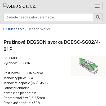
Príslušenstvo
Degson svorky
Pružinová DEGSON svorka DGBSC-SG02/4-
01P
SKU: 60017
Výrobca: DEGSON
Pružinová DEGSON svorka
Menovitý prúd: 32 A
Menovité napätie (III/2): 450 V
Farba: priehľadná
Kontaktná plocha: cín
Priemer vodičov 0,2-2,5mm
Pracovné napätie: 450 V