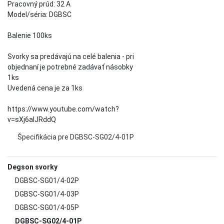
Pracovný prúd: 32 A
Model/séria: DGBSC
Balenie 100ks
Svorky sa predávajú na celé balenia - pri
objednaní je potrebné zadávať násobky
1ks
Uvedená cena je za 1ks
https://www.youtube.com/watch?
v=sXj6aIJRddQ
Špecifikácia pre DGBSC-SG02/4-01P
Degson svorky
DGBSC-SG01/4-02P
DGBSC-SG01/4-03P
DGBSC-SG01/4-05P
DGBSC-SG02/4-01P