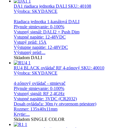
DA1 riadiaca jednotka DALI
SKU: 40108
Výrobca: SKYDANCE
Riadiaca jednotka 1-kanálová DALI
Plynule stmievanie: 0-100%
Vstupný signál: DALI2 + Push Dim
Vstupné napätie: 12-48VDC
Vstupý prúd: 15A
Výstupne napätie: 12-48VDC
Výstupný prúd:...
Skladom
DALI
RU4 BLACK ovládač RF 4-zónový
SKU: 40010
Výrobca: SKYDANCE
4-zónový ovládač - stmievač
Plynule stmievanie: 0-100%
Vstupný signál: RF 2,4GHz
Vstupné napätie: 3VDC (CR2032)
Dosah ovládača: 30m (v otvorenom priestore)
Rozmer: 135x40x11mm
Krytie:...
Skladom
SINGLE COLOR