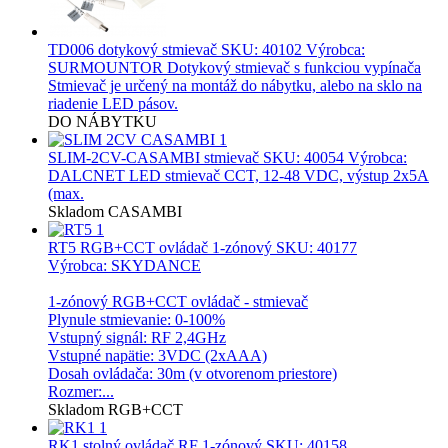
TD006 dotykový stmievač
SKU: 40102 Výrobca:
SURMOUNTOR Dotykový stmievač s funkciou vypínača
Stmievač je určený na montáž do nábytku, alebo na sklo na
riadenie LED pásov.
DO NÁBYTKU
SLIM-2CV-CASAMBI stmievač
SKU: 40054 Výrobca:
DALCNET LED stmievač CCT, 12-48 VDC, výstup 2x5A
(max.
Skladom
CASAMBI
RT5 RGB+CCT ovládač 1-zónový
SKU: 40177
Výrobca: SKYDANCE
1-zónový RGB+CCT ovládač - stmievač
Plynule stmievanie: 0-100%
Vstupný signál: RF 2,4GHz
Vstupné napätie: 3VDC (2xAAA)
Dosah ovládača: 30m (v otvorenom priestore)
Rozmer:...
Skladom
RGB+CCT
RK1 stolný ovládač RF 1-zónový
SKU: 40158