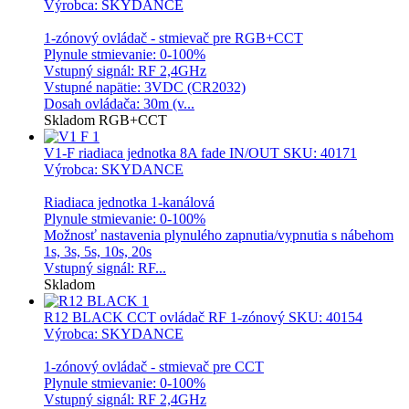
Výrobca: SKYDANCE
1-zónový ovládač - stmievač pre RGB+CCT
Plynule stmievanie: 0-100%
Vstupný signál: RF 2,4GHz
Vstupné napätie: 3VDC (CR2032)
Dosah ovládača: 30m (v...
Skladom
RGB+CCT
V1-F riadiaca jednotka 8A fade IN/OUT
SKU: 40171
Výrobca: SKYDANCE
Riadiaca jednotka 1-kanálová
Plynule stmievanie: 0-100%
Možnosť nastavenia plynulého zapnutia/vypnutia s nábehom
1s, 3s, 5s, 10s, 20s
Vstupný signál: RF...
Skladom
R12 BLACK CCT ovládač RF 1-zónový
SKU: 40154
Výrobca: SKYDANCE
1-zónový ovládač - stmievač pre CCT
Plynule stmievanie: 0-100%
Vstupný signál: RF 2,4GHz