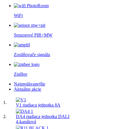
WiFi
Senzorové PIR+MW
Zosilňovače signálu
ZigBee
Najpredávanejšie
Aktuálne akcie
1.
V1 riadiaca jednotka 8A
2.
DA4 riadiaca jednotka DALI
4-kanálová