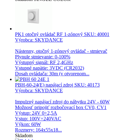
PK1 otočný ovládač RF 1-zónový
SKU: 40001
Výrobca: SKYDANCE
Nástenny, otočný 1-zónový ovládač - stmievač
Plynule stmievanie: 0-100%
Výstupný signál: RF 2,4GHz
Vstupné napätie: 3VDC (CR2032)
Dosah ovládača: 30m (v otvorenom...
PBH-60-24(E) napájací zdroj
SKU: 40173
Výrobca: SKYDANCE
Impulzný napájací zdroj do nábytku 24V - 60W
Možnosť pripojiť rozbočovací box CV0, CV1
Výstup: 24V 0÷2,5A
Vstup: 100V÷240VAC
Výkon: 60W
Rozmery: 164x55x18...
Skladom