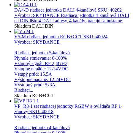
DA4-D riadiaca jednotka DALI 4-kanálová
SKU: 40202
Výrobca: SKYDANCE Riadiaca jednotka 4-kanálová DALI
na DIN lištu 4 DALI adresy, 4 kanály pracujú samostatne.
Skladom
DALI
DIN
V5-M riadiaca jednotka RGB+CCT
SKU: 40024
Výrobca: SKYDANCE
Riadiaca jednotka 5-kanálová
Plynule stmievanie: 0-100%
Vstupný signál: RF 2,4GHz
Vstupné napätie: 12-24VDC
Vstupý prúd: 15,5A
Výstupne napätie: 12-24VDC
Výstupný prúd: 5x3A
Riadiaci...
Skladom
RGB+CCT
VP+R8-1 set riadiacej jednotky RGBW a ovládača RF 1-
zónový
SKU: 40018
Výrobca: SKYDANCE
Riadiaca jednotka 4-kanálová
Plynule stmievanie: 0-100%