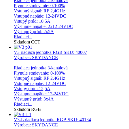
Riadiaca jednotka 2-kanálová
Plynule stmievanie: 0-100%
Vstupný signál: RF 2,4GHz
Vstupné napätie: 12-24VDC
Vstupý prúd: 10,5A
Výstupne napätie: 2x12-24VDC
Výstupný prúd: 2x5A
Riadiaci...
Skladom
CCT
V3 riadiaca jednotka RGB
SKU: 40007
Výrobca: SKYDANCE
Riadiaca jednotka 3-kanálová
Plynule stmievanie: 0-100%
Vstupný signál: RF 2,4GHz
Vstupné napätie: 12-24VDC
Vstupý prúd: 12,5A
Výstupne napätie: 12-24VDC
Výstupný prúd: 3x4A
Riadiaci...
Skladom
RGB
V3-L riadiaca jednotka RGB
SKU: 40134
Výrobca: SKYDANCE