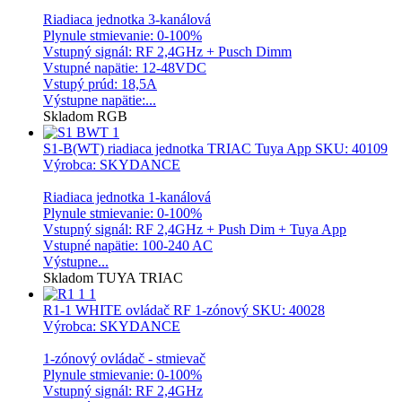
Riadiaca jednotka 3-kanálová
Plynule stmievanie: 0-100%
Vstupný signál: RF 2,4GHz + Pusch Dimm
Vstupné napätie: 12-48VDC
Vstupý prúd: 18,5A
Výstupne napätie:...
Skladom
RGB
S1-B(WT) riadiaca jednotka TRIAC Tuya App
SKU: 40109
Výrobca: SKYDANCE
Riadiaca jednotka 1-kanálová
Plynule stmievanie: 0-100%
Vstupný signál: RF 2,4GHz + Push Dim + Tuya App
Vstupné napätie: 100-240 AC
Výstupne...
Skladom
TUYA
TRIAC
R1-1 WHITE ovládač RF 1-zónový
SKU: 40028
Výrobca: SKYDANCE
1-zónový ovládač - stmievač
Plynule stmievanie: 0-100%
Vstupný signál: RF 2,4GHz