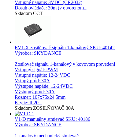
Vstupné napätie: 3VDC (CR2032)
Dosah ovládača: 30m (v otvorenom...
Skladom
CCT
EV1-X zosilňovač signálu 1-kanálový
SKU: 40142
Výrobca: SKYDANCE
Zosilovač signálu 1-kanálový v kovovom prevedení
Vstupný signál: PWM
Vstupné napätie: 12-24VDC
Vstupý prúd: 30A
Výstupne napätie: 12-24VDC
Výstupný prúd: 30A
Rozmer: 107x75x24,5mm
Krytie: IP20...
Skladom
ZOSILŇOVAČ
30A
V1-D manuálny stmievač
SKU: 40186
Výrobca: SKYDANCE
1 kanalový mechanický stmievač