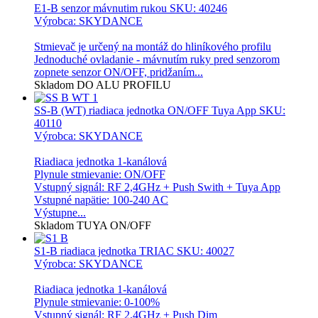
E1-B senzor mávnutim rukou
SKU: 40246
Výrobca: SKYDANCE
Stmievač je určený na montáž do hliníkového profilu
Jednoduché ovladanie - mávnutím ruky pred senzorom
zopnete senzor ON/OFF, pridžaním...
Skladom
DO ALU PROFILU
SS-B (WT) riadiaca jednotka ON/OFF Tuya App
SKU:
40110
Výrobca: SKYDANCE
Riadiaca jednotka 1-kanálová
Plynule stmievanie: ON/OFF
Vstupný signál: RF 2,4GHz + Push Swith + Tuya App
Vstupné napätie: 100-240 AC
Výstupne...
Skladom
TUYA
ON/OFF
S1-B riadiaca jednotka TRIAC
SKU: 40027
Výrobca: SKYDANCE
Riadiaca jednotka 1-kanálová
Plynule stmievanie: 0-100%
Vstupný signál: RF 2,4GHz + Push Dim