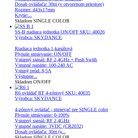
Dosah ovládača: 30m (v otvorenom priestore)
Rozmer: d43x17mm
Krytie:...
Skladom
SINGLE COLOR
SS-B riadiaca jednotka ON/OFF
SKU: 40026
Výrobca: SKYDANCE
Riadiaca jednotka 1-kanálová
Plynule stmievanie: ON/OFF
Vstupný signál: RF 2,4GHz + Push Swith
Vstupné napätie: 100-240 AC
Vstupý prúd: 8,5A
Výstupne...
Skladom
ON/OFF
R6 ovládač RF 4-zónový
SKU: 40035
Výrobca: SKYDANCE
4-zónový ovládač - stmievač pre SINGLE color
Plynule stmievanie: 0-100%
Vstupný signál: RF 2,4GHz
Vstupné napätie: 3VDC (CR2032)
Dosah ovládača: 30m (v...
Skladom
SINGLE COLOR