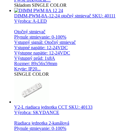
Skladom
SINGLE COLOR
DIMM-PWM-8A-12-24 otočný stmievač
SKU: 40111
Výrobca: A-LED
Otočný stmievač
Plynule stmievanie: 0-100%
Vstupný signál: Otočný stmievač
Vstupné napätie: 12-24VDC
Výstupne napätie: 12-24VDC
Výstupný prúd: 1x8A
Rozmer: 89x56x59mm
Krytie: IP20...
SINGLE COLOR
V2-L riadiaca jednotka CCT
SKU: 40133
Výrobca: SKYDANCE
Riadiaca jednotka 2-kanálová
Plynule stmievanie: 0-100%