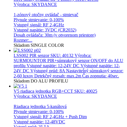
Výrobca: SKYDANCE
1-zónový otočny ovládač - stmievač
Plynule stmievanie: 0-100%
Vstupný signál: RF 2,4GHz
Vstupné napätie: 3VDC (CR2032)
Dosah ovládača: 30m (v otvorenom priestore)
Rozmer:...
Skladom
SINGLE COLOR
LSS002 PIR senzor
SKU: 40132 Výrobca:
SURMOUNTOR PIR+súmrakový senzor ON/OFF do ALU
profilu Vstupné napätie: 12-24V DC Výstupné napätie: 12-
24V DC Výstupný prúd: 8A Nastaviteĺný súmrakový senzor:
2-60 luxov Detekčný rozsah: max.2m Čas zopnutia: 40sec.
Skladom
DO ALU PROFILU
V5 riadiaca jednotka RGB+CCT
SKU: 40025
Výrobca: SKYDANCE
Riadiaca jednotka 5-kanálová
Plynule stmievanie: 0-100%
Vstupný signál: RF 2,4GHz + Push Dim
Vstupné napätie: 12-48VDC
Vstupý prúd: 25,5A