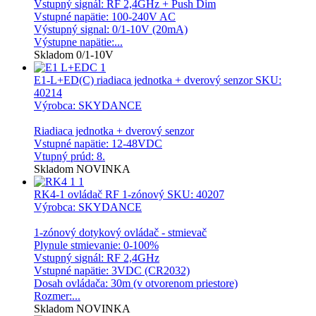
Vstupný signál: RF 2,4GHz + Push Dim
Vstupné napätie: 100-240V AC
Výstupný signal: 0/1-10V (20mA)
Výstupne napätie:...
Skladom
0/1-10V
E1-L+ED(C) riadiaca jednotka + dverový senzor
SKU:
40214
Výrobca: SKYDANCE
Riadiaca jednotka + dverový senzor
Vstupné napätie: 12-48VDC
Vtupný prúd: 8.
Skladom
NOVINKA
RK4-1 ovládač RF 1-zónový
SKU: 40207
Výrobca: SKYDANCE
1-zónový dotykový ovládač - stmievač
Plynule stmievanie: 0-100%
Vstupný signál: RF 2,4GHz
Vstupné napätie: 3VDC (CR2032)
Dosah ovládača: 30m (v otvorenom priestore)
Rozmer:...
Skladom
NOVINKA