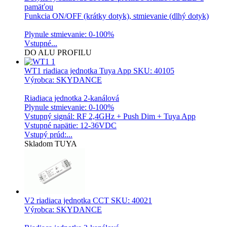
pamäťou
Funkcia ON/OFF (krátky dotyk), stmievanie (dlhý dotyk)
Plynule stmievanie: 0-100%
Vstupné...
DO ALU PROFILU
WT1 riadiaca jednotka Tuya App
SKU: 40105
Výrobca: SKYDANCE
Riadiaca jednotka 2-kanálová
Plynule stmievanie: 0-100%
Vstupný signál: RF 2,4GHz + Push Dim + Tuya App
Vstupné napätie: 12-36VDC
Vstupý prúd:...
Skladom
TUYA
V2 riadiaca jednotka CCT
SKU: 40021
Výrobca: SKYDANCE