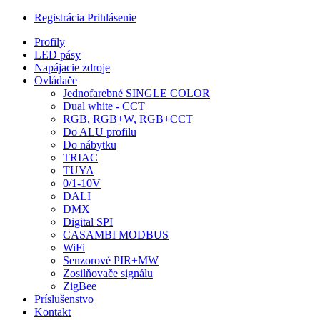
Registrácia
Prihlásenie
Profily
LED pásy
Napájacie zdroje
Ovládače
Jednofarebné SINGLE COLOR
Dual white - CCT
RGB, RGB+W, RGB+CCT
Do ALU profilu
Do nábytku
TRIAC
TUYA
0/1-10V
DALI
DMX
Digital SPI
CASAMBI MODBUS
WiFi
Senzorové PIR+MW
Zosilňovače signálu
ZigBee
Príslušenstvo
Kontakt