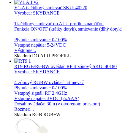
V1-A tlačidlový stmievač
SKU: 40220
Výrobca: SKYDANCE
Tlačidlový stmievač do ALU profilu s pamäťou
Funkcia ON/OFF (krátky dotyk), stmievanie (dlhý dotyk)
Plynule stmievanie: 0-100%
Vstupné napätie: 5-24VDC
Výstupne...
Skladom
DO ALU PROFILU
RT9 RGB/RGBW ovládač RF 4-zónový
SKU: 40180
Výrobca: SKYDANCE
4-zónový RGBW ovládač - stmievač
Plynule stmievanie: 0-100%
Vstupný signál: RF 2,4GHz
Vstupné napätie: 3VDC (2xAAA)
Dosah ovládača: 30m (v otvorenom priestore)
Rozmer:...
Skladom
RGB
RGB+W