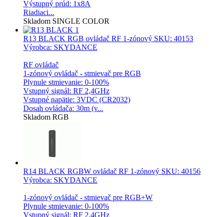
Výstupný prúd: 1x8A
Riadiaci...
Skladom
SINGLE COLOR
R13 BLACK RGB ovládač RF 1-zónový
SKU: 40153
Výrobca: SKYDANCE
RF ovládač
1-zónový ovládač - stmievač pre RGB
Plynule stmievanie: 0-100%
Vstupný signál: RF 2,4GHz
Vstupné napätie: 3VDC (CR2032)
Dosah ovládača: 30m (v...
Skladom
RGB
R14 BLACK RGBW ovládač RF 1-zónový
SKU: 40156
Výrobca: SKYDANCE
1-zónový ovládač - stmievač pre RGB+W
Plynule stmievanie: 0-100%
Vstupný signál: RF 2,4GHz