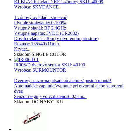
R1 BLACK ovládač RF 1-zónový
SKU: 40009
Výrobca: SKYDANCE
1-zónový ovládač - stmievač
Plynule stmievanie: 0-100%
Vstupný signál: RF 2,4GHz
Vstupné napätie: 3VDC (CR2032)
Dosah ovládača: 30m (v otvorenom priestore)
Rozmer: 135x40x11mm
Krytie:...
Skladom
SINGLE COLOR
IR006-D dverový senzor
SKU: 40100
Výrobca: SURMOUNTOR
Dverový senzor na prisadenú alebo zápustnú montáž
Automatické zapnutie/vypnutie pri otvorení alebo zatvorení
dverí
Senzor reaguje vo vzdialenosti 0,5cm...
Skladom
DO NÁBYTKU