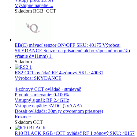
Výstupne napätie:...
Skladom
RGB+CCT
EB(C) mávací senzor ON/OFF
SKU: 40175 Výrobca:
SKYDANCE Senzor na prisadenú alebo zápustnú montáž (
vŕtanie d=11mm) 1.
Skladom
RS2 CCT ovládač RF 4-zónový
SKU: 40031
Výrobca: SKYDANCE
4-zónový CCT ovládač - stmievač
Plynule stmievanie: 0-100%
Vstupný signál: RF 2,4GHz
Vstupné napätie: 3VDC (2xAAA)
Dosah ovládača: 30m (v otvorenom priestore)
Rozmer:...
Skladom
CCT
R10 BLACK RGB+CCT ovládač RF 1-zónový
SKU: 40157