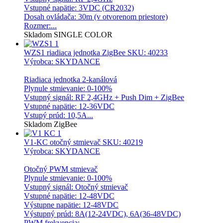
Vstupné napätie: 3VDC (CR2032)
Dosah ovládača: 30m (v otvorenom priestore)
Rozmer:...
Skladom
SINGLE COLOR
WZS1 riadiaca jednotka ZigBee
SKU: 40233
Výrobca: SKYDANCE
Riadiaca jednotka 2-kanálová
Plynule stmievanie: 0-100%
Vstupný signál: RF 2,4GHz + Push Dim + ZigBee
Vstupné napätie: 12-36VDC
Vstupý prúd: 10,5A...
Skladom
ZigBee
V1-KC otočný stmievač
SKU: 40219
Výrobca: SKYDANCE
Otočný PWM stmievač
Plynule stmievanie: 0-100%
Vstupný signál: Otočný stmievač
Vstupné napätie: 12-48VDC
Výstupne napätie: 12-48VDC
Výstupný prúd: 8A(12-24VDC), 6A(36-48VDC)
PWM frekvencia:...