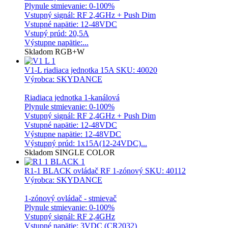
Plynule stmievanie: 0-100%
Vstupný signál: RF 2,4GHz + Push Dim
Vstupné napätie: 12-48VDC
Vstupý prúd: 20,5A
Výstupne napätie:...
Skladom
RGB+W
V1-L riadiaca jednotka 15A
SKU: 40020
Výrobca: SKYDANCE
Riadiaca jednotka 1-kanálová
Plynule stmievanie: 0-100%
Vstupný signál: RF 2,4GHz + Push Dim
Vstupné napätie: 12-48VDC
Výstupne napätie: 12-48VDC
Výstupný prúd: 1x15A(12-24VDC)...
Skladom
SINGLE COLOR
R1-1 BLACK ovládač RF 1-zónový
SKU: 40112
Výrobca: SKYDANCE
1-zónový ovládač - stmievač
Plynule stmievanie: 0-100%
Vstupný signál: RF 2,4GHz
Vstupné napätie: 3VDC (CR2032)