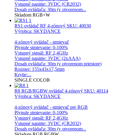
Vstupné napätie: 3VDC (CR2032)
Dosah ovládača: 30m (v otvorenom...
Skladom
RGB+W
RS1 ovládač RF 4-zónový
SKU: 40030
Výrobca: SKYDANCE
4-zónový ovládač - stmievač
Plynule stmievanie: 0-100%
Vstupný signál: RF 2,4GHz
Vstupné napätie: 3VDC (2xAAA)
Dosah ovládača: 30m (v otvorenom priestore)
Rozmer: 155x43x17,5mm
Krytie:...
SINGLE COLOR
R8 RGB/RGBW ovládač 4-zónový
SKU: 40114
Výrobca: SKYDANCE
4-zónový ovládač - stmievač pre RGB
Plynule stmievanie: 0-100%
Vstupný signál: RF 2,4GHz
Vstupné napätie: 3VDC (CR2032)
Dosah ovládača: 30m (v otvorenom...
Skladom
RGB
RGBW