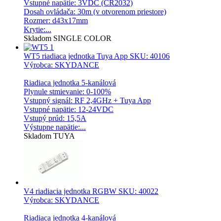
Vstupné napätie: 3VDC (CR2032)
Dosah ovládača: 30m (v otvorenom priestore)
Rozmer: d43x17mm
Krytie:...
Skladom
SINGLE COLOR
WT5 riadiaca jednotka Tuya App
SKU: 40106
Výrobca: SKYDANCE
Riadiaca jednotka 5-kanálová
Plynule stmievanie: 0-100%
Vstupný signál: RF 2,4GHz + Tuya App
Vstupné napätie: 12-24VDC
Vstupý prúd: 15,5A
Výstupne napätie:...
Skladom
TUYA
V4 riadiacia jednotka RGBW
SKU: 40022
Výrobca: SKYDANCE
Riadiaca jednotka 4-kanálová