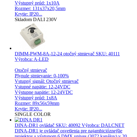
Výstupný prúd: 1x10A
Rozmer: 131x37x20,5mm
Krytie: IP20...
Skladom
DALI
230V
DIMM-PWM-8A-12-24 otočný stmievač
SKU: 40111
Výrobca: A-LED
Otočný stmievač
Plynule stmievanie: 0-100%
Vstupný signál: Otočný stmievač
Vstupné napätie: 12-24VDC
Výstupne napätie: 12-24VDC
Výstupný prúd: 1x8A
Rozmer: 89x56x59mm
Krytie: IP20...
SINGLE COLOR
DINA-DR1 ovládač
SKU: 40092 Výrobca: DALCNET
DINA-DR1 je ovládač osvetlenia pre najambicióznejšie
projektoy s výstupom 6 DMX unives (3072 kanálov) v 20