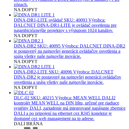
zónach.
NA DOPYT
DINA-DR1-LITE ovládač
SKU: 40093 Výrobca:
DALCNET DINA-DR1-LITE je ovládač osvetlenia pre
najambicióznejšie projektoy s výstupom 1024 kanálov.
NA DOPYT
DINA-DR2
SKU: 40095 Výrobca: DALCNET DINA-DR2
je postavený na najnovšej generácii ovládačov osvetlenia a
spája všetky naše najnovšie inovácie.
NA DOPYT
DINA-DR2-LITE
SKU: 40096 Výrobca: DALCNET
DINA-DR2 je postavený na najnovšej generácii ovládačov
osvetlenia a spája všetky naše najnovšie inovácie.
NA DOPYT
DLC-02
SKU: 40215 Výrobca: MEAN WELL DALI2
kontrolér MEAN WELL na DIN lištu, určené pre riadiace
systémy DALI, zariadenie má integrované napájanie zbernice
DALI a po pripojení na ethernet cez RJ45 konektor je
dostupné cez web management na ip adrese.
DALI BRÁNA