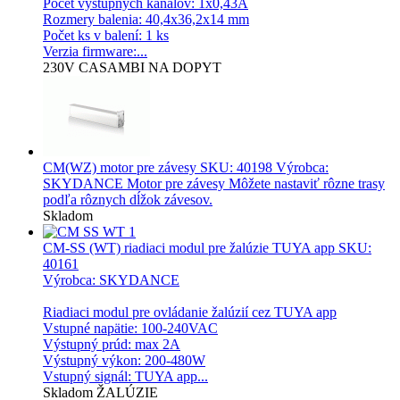
Počet výstupných kanálov: 1x0,43A
Rozmery balenia: 40,4x36,2x14 mm
Počet ks v balení: 1 ks
Verzia firmware:...
230V
CASAMBI
NA DOPYT
CM(WZ) motor pre závesy
SKU: 40198 Výrobca:
SKYDANCE Motor pre závesy Môžete nastaviť rôzne trasy
podľa rôznych dĺžok závesov.
Skladom
CM-SS (WT) riadiaci modul pre žalúzie TUYA app
SKU:
40161
Výrobca: SKYDANCE
Riadiaci modul pre ovládanie žalúzií cez TUYA app
Vstupné napätie: 100-240VAC
Výstupný prúd: max 2A
Výstupný výkon: 200-480W
Vstupný signál: TUYA app...
Skladom
ŽALÚZIE