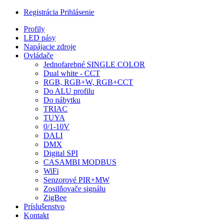
Registrácia
Prihlásenie
Profily
LED pásy
Napájacie zdroje
Ovládače
Jednofarebné SINGLE COLOR
Dual white - CCT
RGB, RGB+W, RGB+CCT
Do ALU profilu
Do nábytku
TRIAC
TUYA
0/1-10V
DALI
DMX
Digital SPI
CASAMBI MODBUS
WiFi
Senzorové PIR+MW
Zosilňovače signálu
ZigBee
Príslušenstvo
Kontakt