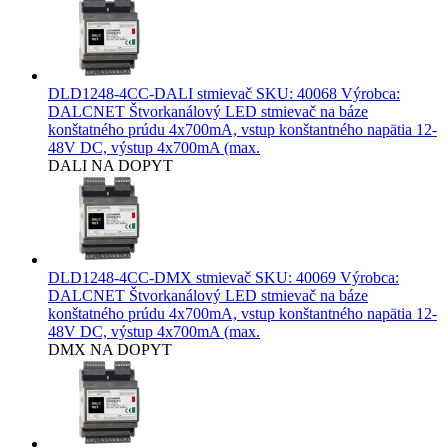
DLD1248-4CC-DALI stmievač
SKU: 40068 Výrobca:
DALCNET Štvorkanálový LED stmievač na báze
konštatného prúdu 4x700mA, vstup konštantného napätia 12-
48V DC, výstup 4x700mA (max.
DALI
NA DOPYT
DLD1248-4CC-DMX stmievač
SKU: 40069 Výrobca:
DALCNET Štvorkanálový LED stmievač na báze
konštatného prúdu 4x700mA, vstup konštantného napätia 12-
48V DC, výstup 4x700mA (max.
DMX
NA DOPYT