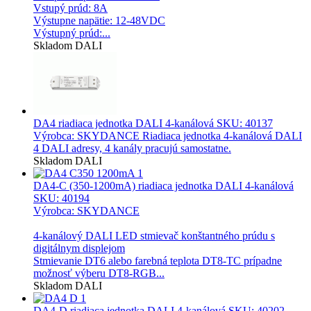
Vstupý prúd: 8A
Výstupne napätie: 12-48VDC
Výstupný prúd:...
Skladom
DALI
DA4 riadiaca jednotka DALI 4-kanálová
SKU: 40137
Výrobca: SKYDANCE Riadiaca jednotka 4-kanálová DALI
4 DALI adresy, 4 kanály pracujú samostatne.
Skladom
DALI
DA4-C (350-1200mA) riadiaca jednotka DALI 4-kanálová
SKU: 40194
Výrobca: SKYDANCE
4-kanálový DALI LED stmievač konštantného prúdu s
digitálnym displejom
Stmievanie DT6 alebo farebná teplota DT8-TC prípadne
možnosť výberu DT8-RGB...
Skladom
DALI
DA4-D riadiaca jednotka DALI 4-kanálová
SKU: 40202