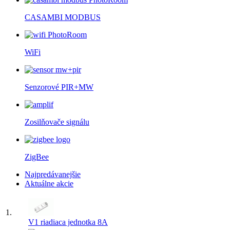
CASAMBI MODBUS
WiFi
Senzorové PIR+MW
Zosilňovače signálu
ZigBee
Najpredávanejšie
Aktuálne akcie
1.
V1 riadiaca jednotka 8A