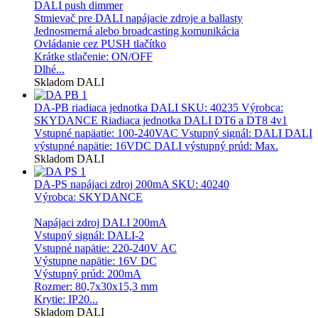
DALI push dimmer
Stmievač pre DALI napájacie zdroje a ballasty
Jednosmerná alebo broadcasting komunikácia
Ovládanie cez PUSH tlačítko
Krátke stlačenie: ON/OFF
Dlhé...
Skladom
DALI
DA-PB riadiaca jednotka DALI
SKU: 40235 Výrobca:
SKYDANCE Riadiaca jednotka DALI DT6 a DT8 4v1
Vstupné napäatie: 100-240VAC Vstupný signál: DALI DALI
výstupné napätie: 16VDC DALI výstupný prúd: Max.
Skladom
DALI
DA-PS napájaci zdroj 200mA
SKU: 40240
Výrobca: SKYDANCE
Napájaci zdroj DALI 200mA
Vstupný signál: DALI-2
Vstupné napätie: 220-240V AC
Výstupne napätie: 16V DC
Výstupný prúd: 200mA
Rozmer: 80,7x30x15,3 mm
Krytie: IP20...
Skladom
DALI