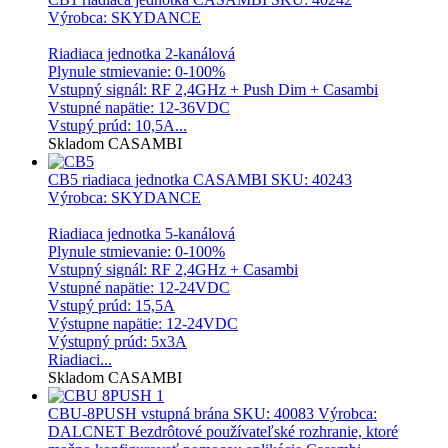
Výrobca: SKYDANCE
Riadiaca jednotka 2-kanálová
Plynule stmievanie: 0-100%
Vstupný signál: RF 2,4GHz + Push Dim + Casambi
Vstupné napätie: 12-36VDC
Vstupý prúd: 10,5A...
Skladom
CASAMBI
CB5 riadiaca jednotka CASAMBI
SKU: 40243
Výrobca: SKYDANCE
Riadiaca jednotka 5-kanálová
Plynule stmievanie: 0-100%
Vstupný signál: RF 2,4GHz + Casambi
Vstupné napätie: 12-24VDC
Vstupý prúd: 15,5A
Výstupne napätie: 12-24VDC
Výstupný prúd: 5x3A
Riadiaci...
Skladom
CASAMBI
CBU-8PUSH vstupná brána
SKU: 40083 Výrobca:
DALCNET Bezdrôtové používateľské rozhranie, ktoré