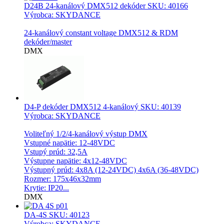
D24B 24-kanálový DMX512 dekóder
SKU: 40166
Výrobca: SKYDANCE
24-kanálový constant voltage DMX512 & RDM
dekóder/master
DMX
D4-P dekóder DMX512 4-kanálový
SKU: 40139
Výrobca: SKYDANCE
Voliteľný 1/2/4-kanálový výstup DMX
Vstupné napätie: 12-48VDC
Vstupý prúd: 32,5A
Výstupne napätie: 4x12-48VDC
Výstupný prúd: 4x8A (12-24VDC) 4x6A (36-48VDC)
Rozmer: 175x46x32mm
Krytie: IP20...
DMX
DA-4S
SKU: 40123
Výrobca: SKYDANCE