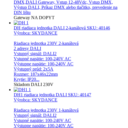
DMX,DALI Gateway, Vstup 12-48Vdc, Vstup DMX,
Výstup DALI, Príkaz DMX alebo tlačitko, prevedenie na
DIN lištu
Gateway
NA DOPYT
DH riadiaca jednotka DALI 2-kanálová
SKU: 40146
Výrobca: SKYDANCE
Riadiaca jednotka 230V 2-kanálová
2 adresy DALI
Vstupný signál: DALI2
Vstupné napätie: 100-240V AC
Výstupne napätie: 100-240V AC
Výstupný prúd: 2x5A
Rozmer: 187x46x22mm
Krytie: IP20...
Skladom
DALI
230V
DH1 riadiaca jednotka DALI
SKU: 40147
Výrobca: SKYDANCE
Riadiaca jednotka 230V 1-kanálová
Vstupný signál: DALI2
Vstupné napätie: 100-240V AC
Výstupne napätie: 100-240V AC