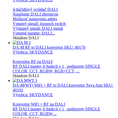
4-tlačidlový ovládač DALI
Napájanie DALI zbernicou
Možnosť nastavenia adries
Vstupný signál: 4xpusch switch
Výstupný signál: DALI signál
Vstupné napätie: DALI...
Skladom
DALI
DA-M RF to DALI konvertor
SKU: 40170
Výrobca: SKYDANCE
Konvertor RF na DALI
RF DALI master, 6 funkcií v 1 , podporuje SINGLE
COLOR, CCT, RGBW, RGB+CCT ,...
Skladom
DALI
DA-M(WT) WiFi + RF to DALI konvertor Tuya App
SKU:
40191
Výrobca: SKYDANCE
Konvertor WiFi + RF na DALI
RF DALI master, 6 funkcií v 1 , podporuje SINGLE
COLOR, CCT, RGBW,...