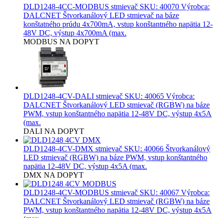
DLD1248-4CC-MODBUS stmievač
SKU: 40070 Výrobca:
DALCNET Štvorkanálový LED stmievač na báze
konštatného prúdu 4x700mA, vstup konštantného napätia 12-
48V DC, výstup 4x700mA (max.
MODBUS
NA DOPYT
DLD1248-4CV-DALI stmievač
SKU: 40065 Výrobca:
DALCNET Štvorkanálový LED stmievač (RGBW) na báze
PWM, vstup konštantného napätia 12-48V DC, výstup 4x5A
(max.
DALI
NA DOPYT
DLD1248-4CV-DMX stmievač
SKU: 40066 Štvorkanálový
LED stmievač (RGBW) na báze PWM, vstup konštantného
napätia 12-48V DC, výstup 4x5A (max.
DMX
NA DOPYT
DLD1248-4CV-MODBUS stmievač
SKU: 40067 Výrobca:
DALCNET Štvorkanálový LED stmievač (RGBW) na báze
PWM, vstup konštantného napätia 12-48V DC, výstup 4x5A