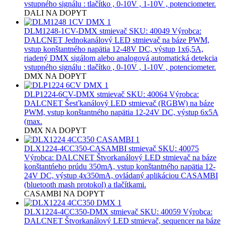
vstupného signálu : tlačítko , 0-10V , 1-10V , potenciometer.
DALI
NA DOPYT
DLM1248-1CV-DMX stmievač
SKU: 40049 Výrobca:
DALCNET Jednokanálový LED stmievač na báze PWM,
vstup konštantného napätia 12-48V DC, výstup 1x6,5A,
riadený DMX sigálom alebo analogová automatická detekcia
vstupného signálu : tlačítko , 0-10V , 1-10V , potenciometer.
DMX
NA DOPYT
DLP1224-6CV-DMX stmievač
SKU: 40064 Výrobca:
DALCNET Šesťkanálový LED stmievač (RGBW) na báze
PWM, vstup konštantného napätia 12-24V DC, výstup 6x5A
(max.
DMX
NA DOPYT
DLX1224-4CC350-CASAMBI stmievač
SKU: 40075
Výrobca: DALCNET Štvorkanálový LED stmievač na báze
konštantńeho prúdu 350mA, vstup konštantného napätia 12-
24V DC, výstup 4x350mA, ovládaný aplikáciou CASAMBI
(bluetooth mash protokol) a tlačítkami.
CASAMBI
NA DOPYT
DLX1224-4CC350-DMX stmievač
SKU: 40059 Výrobca:
DALCNET Štvorkanálový LED stmievač, sequencer na báze