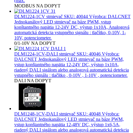
(max.
MODBUS
NA DOPYT
DLM1224-1CV stmievač
SKU: 40044 Výrobca: DALCNET
Jednokanálový LED stmievač na báze PWM, vstup
konštantného napätia 12-24V DC, výstup 1x10A, Analogová
automatická detekcia vstupného signálu : tlačítko, 0-10V, 1-
10V, potenciometer.
0/1-10V
NA DOPYT
DLM1224-1CV-DALI stmievač
SKU: 40046 Výrobca:
DALCNET Jednokanálový LED stmievač na báze PWM,
vstup konštantného napätia 12-24V DC, výstup 1x10A,
riadený DALI sigálom alebo analogová automatická detekcia
vstupného signálu : tlačítko , 0-10V , 1-10V , potenciometer.
DALI
NA DOPYT
DLM1248-1CV-DALI stmievač
SKU: 40048 Výrobca:
DALCNET Jednokanálový LED stmievač na báze PWM,
vstup konštantného napätia 12-48V DC, výstup 1x6,5A,
riadený DALI sigálom alebo analogová automatická detekcia