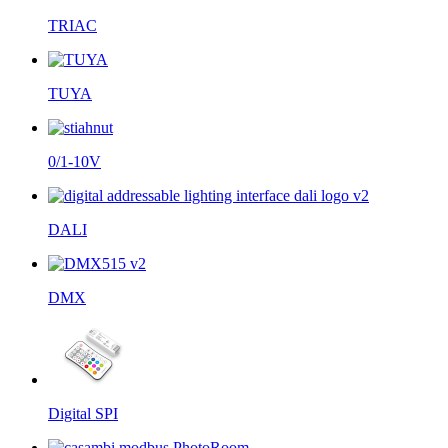
TRIAC
TUYA
0/1-10V
DALI
DMX
Digital SPI