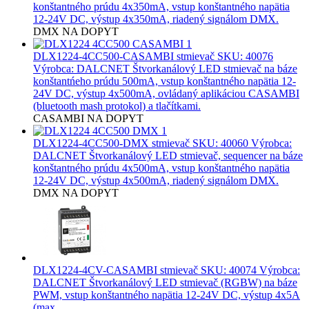
konštantného prúdu 4x350mA, vstup konštantného napätia
12-24V DC, výstup 4x350mA, riadený signálom DMX.
DMX
NA DOPYT
DLX1224-4CC500-CASAMBI stmievač
SKU: 40076
Výrobca: DALCNET Štvorkanálový LED stmievač na báze
konštantńeho prúdu 500mA, vstup konštantného napätia 12-
24V DC, výstup 4x500mA, ovládaný aplikáciou CASAMBI
(bluetooth mash protokol) a tlačítkami.
CASAMBI
NA DOPYT
DLX1224-4CC500-DMX stmievač
SKU: 40060 Výrobca:
DALCNET Štvorkanálový LED stmievač, sequencer na báze
konštantného prúdu 4x500mA, vstup konštantného napätia
12-24V DC, výstup 4x500mA, riadený signálom DMX.
DMX
NA DOPYT
DLX1224-4CV-CASAMBI stmievač
SKU: 40074 Výrobca:
DALCNET Štvorkanálový LED stmievač (RGBW) na báze
PWM, vstup konštantného napätia 12-24V DC, výstup 4x5A
(max.