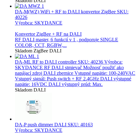
Skladom
DALI
DA-M(WZ) WiFi + RF to DALI konvertor ZigBee
SKU:
40226
Výrobca: SKYDANCE
Konvertor ZigBee + RF na DALI
RF DALI master, 6 funkcií v 1 , podporuje SINGLE
COLOR, CCT, RGBW,...
Skladom
ZigBee
DALI
DA-ML RF to DALI controller
SKU: 40236 Výrobca:
SKYDANCE RF DALI stmievač Možnosť použiť ako
napájací zdroj DALI zbernice Vstupné napätie: 100-240VAC
Vstupný signál: Push switch + RF 2.4GHz DALI výstupné
napätie: 16VDC DALI výstupný prúd: Max.
Skladom
DALI
DA-P push dimmer DALI
SKU: 40163
Výrobca: SKYDANCE