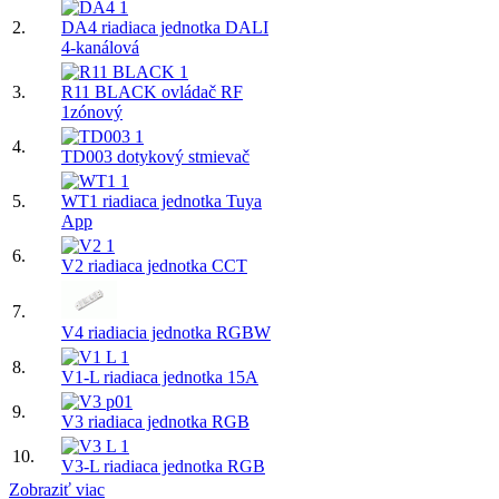
2.
DA4 riadiaca jednotka DALI
4-kanálová
3.
R11 BLACK ovládač RF
1zónový
4.
TD003 dotykový stmievač
5.
WT1 riadiaca jednotka Tuya
App
6.
V2 riadiaca jednotka CCT
7.
V4 riadiacia jednotka RGBW
8.
V1-L riadiaca jednotka 15A
9.
V3 riadiaca jednotka RGB
10.
V3-L riadiaca jednotka RGB
Zobraziť viac