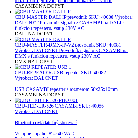
možno konfigurovať pomocou aplikácie Casambi.
CASAMBI
NA DOPYT
CBU-MASTER-DALI-IP prevodník
SKU: 40088 Výrobca:
DALCNET Prevodník signálu z CASAMBI na DALI s
funkciou repeateru, vstup 230V AC.
DALI
NA DOPYT
CBU-MASTER-DMX-IP-V2 prevodník
SKU: 40081
Výrobca: DALCNET Prevodník signálu z CASAMBI na
DMX s funkciou repeateru, vstup 230V AC.
DMX
NA DOPYT
CBU-REPEATER-USB repeater
SKU: 40082
Výrobca: DALCNET
USB CASAMBI repeater s rozmerom 58x25x10mm
CASAMBI
NA DOPYT
CBU-TED-LR-526 CASAMBI
SKU: 40056
Výrobca: DALCNET
Bluetooth ovládateľný stmievač
Vstupné napätie: 85-240 VAC