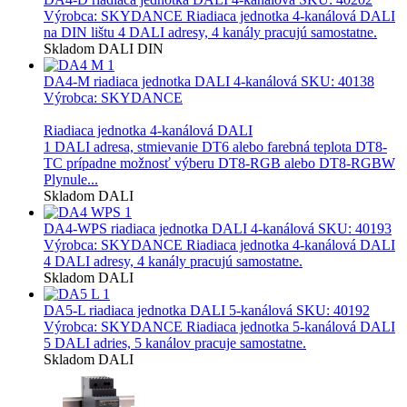
Výrobca: SKYDANCE Riadiaca jednotka 4-kanálová DALI
na DIN lištu 4 DALI adresy, 4 kanály pracujú samostatne.
Skladom
DALI
DIN
DA4-M riadiaca jednotka DALI 4-kanálová
SKU: 40138
Výrobca: SKYDANCE
Riadiaca jednotka 4-kanálová DALI
1 DALI adresa, stmievanie DT6 alebo farebná teplota DT8-
TC prípadne možnosť výberu DT8-RGB alebo DT8-RGBW
Plynule...
Skladom
DALI
DA4-WPS riadiaca jednotka DALI 4-kanálová
SKU: 40193
Výrobca: SKYDANCE Riadiaca jednotka 4-kanálová DALI
4 DALI adresy, 4 kanály pracujú samostatne.
Skladom
DALI
DA5-L riadiaca jednotka DALI 5-kanálová
SKU: 40192
Výrobca: SKYDANCE Riadiaca jednotka 5-kanálová DALI
5 DALI adries, 5 kanálov pracuje samostatne.
Skladom
DALI