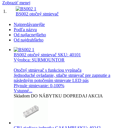
Zobraziť menej
1.
BS002 otočný stmievač
Najpredávanejšie
Podľa názvu
Od najlacnejšieho
Od najdrahšieho
BS002 otočný stmievač
SKU: 40101
Výrobca: SURMOUNTOR
Otočný stmievač s funkciou vypínača
Jednoduché ovladanie, stlačte stmievač pre zapnutie a
následným potočením stmievate LED pás
Plynule stmievanie: 0-100%
Vstupné...
Skladom
DO NÁBYTKU
DOPREDAJ
AKCIA
CB1 riadiaca jednotka CASAMBI
SKU: 40242