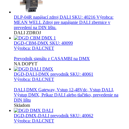
DLP-04R napájací zdroj DALI
SKU: 40216 Výrobca:
MEAN WELL Zdroj pre napájanie DALI zbernice v
prevedení na DIN lištu.
DALI ZDROJ
DGD-CBM-DMX
SKU: 40099
Výrobca: DALCNET
Prevodník signálu z CASAMBI na DMX
NA DOPYT
DGD-DALI-DMX prevodník
SKU: 40061
Výrobca: DALCNET
DALI,DMX Gateway, Vstup 12-48Vdc, Vstup DALI,
Výstup DMX, Príkaz DALI alebo tlačitko, prevedenie na
DIN lištu
Skladom
DGD-DMX-DALI prevodník
SKU: 40062
Výrobca: DALCNET