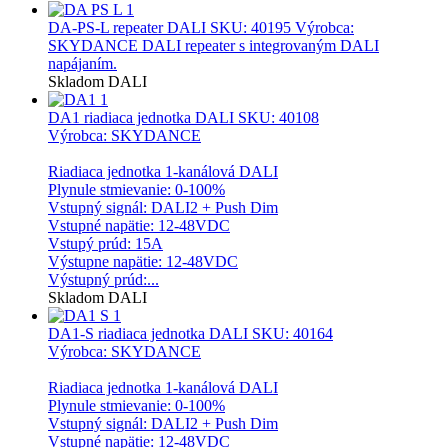
DA-PS-L repeater DALI
SKU: 40195 Výrobca:
SKYDANCE DALI repeater s integrovaným DALI
napájaním.
Skladom
DALI
DA1 riadiaca jednotka DALI
SKU: 40108
Výrobca: SKYDANCE
Riadiaca jednotka 1-kanálová DALI
Plynule stmievanie: 0-100%
Vstupný signál: DALI2 + Push Dim
Vstupné napätie: 12-48VDC
Vstupý prúd: 15A
Výstupne napätie: 12-48VDC
Výstupný prúd:...
Skladom
DALI
DA1-S riadiaca jednotka DALI
SKU: 40164
Výrobca: SKYDANCE
Riadiaca jednotka 1-kanálová DALI
Plynule stmievanie: 0-100%
Vstupný signál: DALI2 + Push Dim
Vstupné napätie: 12-48VDC