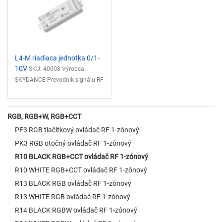
Vstupné napätie: 12-24VDC
jednotkami SKYDANCE
Vstupý prúd: 12,5A
Ovládanie...
Výstupne napätie: 12-24VDC
Výstupný prúd: 3x4A
Riadiaci...
L4-M riadiaca jednotka 0/1-
10V
SKU: 40008 Výrobca:
SKYDANCE Prevodnik signálu RF
na 0/1-10V Plynule stmievanie:
0-100% Vstupný signál: RF
2,4GHz Vstupné napätie: 85-
RGB, RGB+W, RGB+CCT
265V AC - 12VDC Výstupný
PF3 RGB tlačitkový ovládač RF 1-zónový
signal: 4CH x 0/1-10V
PK3 RGB otočný ovládač RF 1-zónový
(10mA/CH) Výstupne napätie:
R10 BLACK RGB+CCT ovládač RF 1-zónový
Max.
R10 WHITE RGB+CCT ovládač RF 1-zónový
R13 BLACK RGB ovládač RF 1-zónový
R13 WHITE RGB ovládač RF 1-zónový
R14 BLACK RGBW ovládač RF 1-zónový