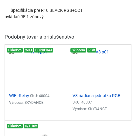
Špecifikácia pre R10 BLACK RGB+CCT
ovládač RF 1-zónový
Podobný tovar a príslušenstvo
Skladom
WIFI
DOPREDAJ
Skladom
RGB
WIFI-Relay
V3 riadiaca jednotka RGB
SKU: 40004
SKU: 40007
Výrobca: SKYDANCE
Výrobca: SKYDANCE
Prevodnik signálu WiFi na
Riadiaca jednotka 3-kanálová
rádiový signal RF 2,4GHz na
Skladom
0/1-10V
Plynule stmievanie: 0-100%
ovládanie LED osvetlenia
Vstupný signál: RF 2,4GHz
Kompatibilný s RF riadiacimí