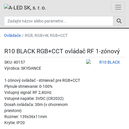
Ovládače
RGB, RGB+W, RGB+CCT
R10 BLACK RGB+CCT ovládač RF 1-zónový
SKU: 40157
Výrobca: SKYDANCE
1-zónový ovládač - stmievač pre RGB+CCT
Plynule stmievanie: 0-100%
Vstupný signál: RF 2,4GHz
Vstupné napätie: 3VDC (CR2032)
Dosah ovládača: 30m (v otvorenom
priestore)
Rozmer: 139x36x11mm
Krytie: IP20