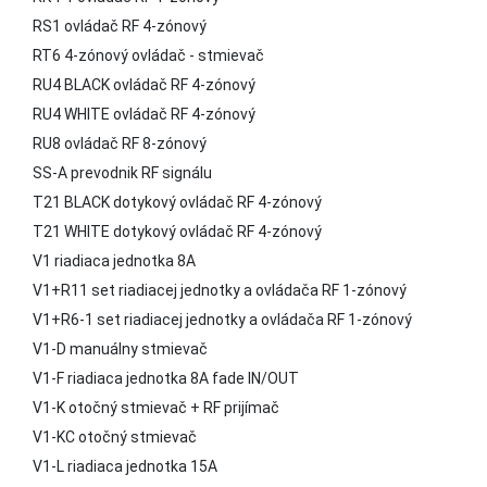
RS1 ovládač RF 4-zónový
RT6 4-zónový ovládač - stmievač
RU4 BLACK ovládač RF 4-zónový
RU4 WHITE ovládač RF 4-zónový
RU8 ovládač RF 8-zónový
SS-A prevodnik RF signálu
T21 BLACK dotykový ovládač RF 4-zónový
T21 WHITE dotykový ovládač RF 4-zónový
V1 riadiaca jednotka 8A
V1+R11 set riadiacej jednotky a ovládača RF 1-zónový
V1+R6-1 set riadiacej jednotky a ovládača RF 1-zónový
V1-D manuálny stmievač
V1-F riadiaca jednotka 8A fade IN/OUT
V1-K otočný stmievač + RF prijímač
V1-KC otočný stmievač
V1-L riadiaca jednotka 15A