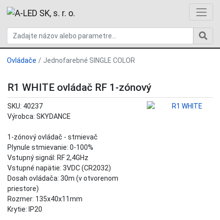
Ovládače
Jednofarebné SINGLE COLOR
R1 WHITE ovládač RF 1-zónový
SKU: 40237
Výrobca: SKYDANCE
1-zónový ovládač - stmievač
Plynule stmievanie: 0-100%
Vstupný signál: RF 2,4GHz
Vstupné napätie: 3VDC (CR2032)
Dosah ovládača: 30m (v otvorenom
priestore)
Rozmer: 135x40x11mm
Krytie: IP20