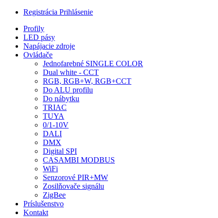
Registrácia
Prihlásenie
Profily
LED pásy
Napájacie zdroje
Ovládače
Jednofarebné SINGLE COLOR
Dual white - CCT
RGB, RGB+W, RGB+CCT
Do ALU profilu
Do nábytku
TRIAC
TUYA
0/1-10V
DALI
DMX
Digital SPI
CASAMBI MODBUS
WiFi
Senzorové PIR+MW
Zosilňovače signálu
ZigBee
Príslušenstvo
Kontakt