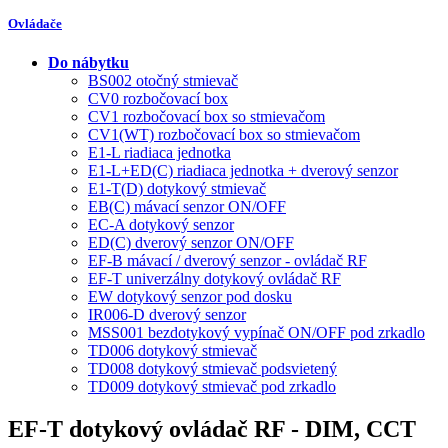
Ovládače
Do nábytku
BS002 otočný stmievač
CV0 rozbočovací box
CV1 rozbočovací box so stmievačom
CV1(WT) rozbočovací box so stmievačom
E1-L riadiaca jednotka
E1-L+ED(C) riadiaca jednotka + dverový senzor
E1-T(D) dotykový stmievač
EB(C) mávací senzor ON/OFF
EC-A dotykový senzor
ED(C) dverový senzor ON/OFF
EF-B mávací / dverový senzor - ovládač RF
EF-T univerzálny dotykový ovládač RF
EW dotykový senzor pod dosku
IR006-D dverový senzor
MSS001 bezdotykový vypínač ON/OFF pod zrkadlo
TD006 dotykový stmievač
TD008 dotykový stmievač podsvietený
TD009 dotykový stmievač pod zrkadlo
EF-T dotykový ovládač RF - DIM, CCT