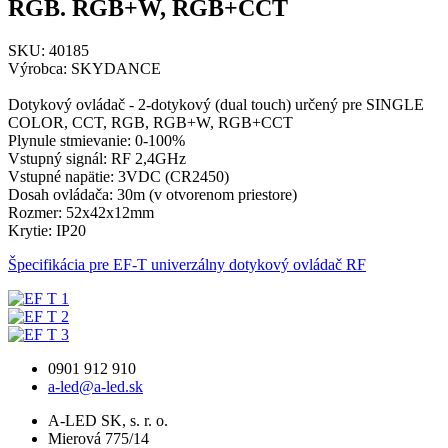
RGB. RGB+W, RGB+CCT
SKU: 40185
Výrobca: SKYDANCE
Dotykový ovládač - 2-dotykový (dual touch) určený pre SINGLE
COLOR, CCT, RGB, RGB+W, RGB+CCT
Plynule stmievanie: 0-100%
Vstupný signál: RF 2,4GHz
Vstupné napätie: 3VDC (CR2450)
Dosah ovládača: 30m (v otvorenom priestore)
Rozmer: 52x42x12mm
Krytie: IP20
Špecifikácia pre EF-T univerzálny dotykový ovládač RF
0901 912 910
a-led@a-led.sk
A-LED SK, s. r. o.
Mierová 775/14