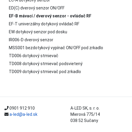
ED(C) dverový senzor ON/OFF
EF-B mávací / dverový senzor - ovládač RF
EF-T univerzálny dotykový ovládač RF
EW dotykový senzor pod dosku
IR006-D dverový senzor
MSS001 bezdotykový vypínač ON/OFF pod zrkadlo
TD006 dotykový stmievač
TD008 dotykový stmievač podsvietený
TD009 dotykový stmievač pod zrkadlo
0901 912 910
A-LED SK, s. r. o.
a-led@a-led.sk
Mierová 775/14
038 52 Sučany