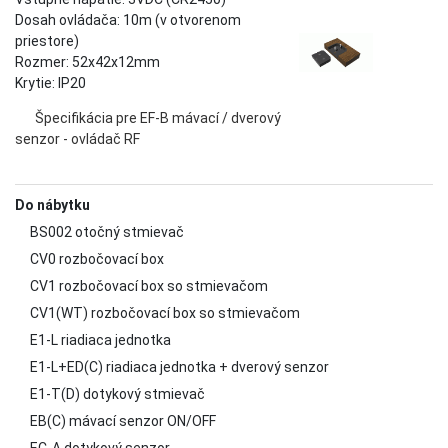
Dosah ovládača: 10m (v otvorenom
priestore)
Rozmer: 52x42x12mm
Krytie: IP20
Špecifikácia pre EF-B mávací / dverový
senzor - ovládač RF
Do nábytku
BS002 otočný stmievač
CV0 rozbočovací box
CV1 rozbočovací box so stmievačom
CV1(WT) rozbočovací box so stmievačom
E1-L riadiaca jednotka
E1-L+ED(C) riadiaca jednotka + dverový senzor
E1-T(D) dotykový stmievač
EB(C) mávací senzor ON/OFF
EC-A dotykový senzor