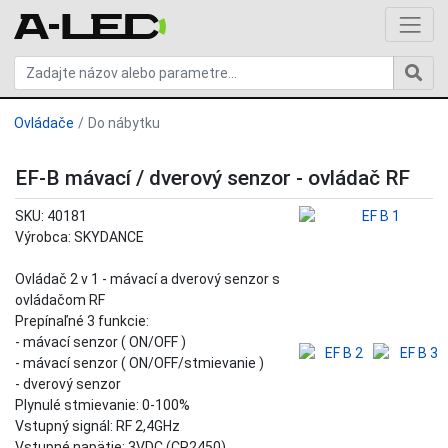
Ovládače
Do nábytku
EF-B mávací / dverový senzor - ovládač RF
SKU: 40181
Výrobca: SKYDANCE
Ovládač 2 v 1 - mávací a dverový senzor s
ovládačom RF
Prepínaľné 3 funkcie:
- mávací senzor ( ON/OFF )
- mávací senzor ( ON/OFF/stmievanie )
- dverový senzor
Plynulé stmievanie: 0-100%
Vstupný signál: RF 2,4GHz
Vstupné napätie: 3VDC (CR2450)