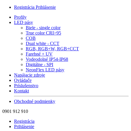
Registrácia
Prihlásenie
Profily
LED pásy
Biele - single color
True color CRI>95
COB
Dual white - CCT
RGB, RGB+W, RGB+CCT
Farebné + UV
Vodeodolné IP54-IP68
Digitálne - SPI
NeonFlex LED pásy
Napájacie zdroje
Ovládače
Príslušenstvo
Kontakt
Obchodné podmienky
0901 912 910
Registrácia
Prihlásenie