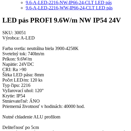
9.6-A-LED-2216-NW-IP66-24-CLT LED pás
9.6-A-LED-2216-WW-IP66-24-CLT LED pás
LED pás PROFI 9.6W/m NW IP54 24V
SKU: 30051
Výrobca: A-LED
Farba svetla: neutrálna biela 3900-4258K
Svetelný tok: 740lm/m
Príkon: 9.6W/m
Napätie: 24VDC
CRI: Ra >90
Šírka LED pásu: 8mm
Počet LED/m: 120 ks
Typ čipu: 2216
Vyžarovací uhol: 120°
Krytie: IP54
Stmievateľné: ÁNO
Priemerná životnosť v hodinách: 40000 hod.
Nutné chladenie ALU profilom
Deliteľnosť po 5cm